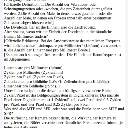
[Offizielle Definition: 1. Die Anzahl der Vibrations- oder
Schwingungszeiten oder -wochen, die pro Zeiteinheit durchgeführt
werden; 2.Die Anzahl der Male, in denen etwas geschieht, oder die
Anzahl der Male, in denen ein Prozess innerhalb eines bestimmten
Zeitraums abgeschlossen wird]
Die Dividende hier ist die Einheit, also die Zeitfrequenz.
Aber was ist, wenn wir die Einheit der Dividende in die räumliche
Einheit Millimeter ändern?
[Offizielle Erklärung: Bei der Ausdrucksweise der räumlichen Frequenz
wird üblicherweise "Linienpaare pro Millimeter" (LP/mm) verwendet, d.
h. die Anzahl der Linienpaare pro Millimeter Breite.]
[Es kann auch so ausgedrückt werden: Die Einheit der Raumfrequenz ist
im Allgemeinen
Linienpaare pro Millimeter (lp/mm),
Zyklen pro Millimeter (Zyklen/mm)
Zyklen pro Pixel (Zyklen pro Pixel),
Zeilenbreiten pro Bildhöhe (LW/PH Zeilenbreiten pro Bildhöhe),
Linienpaar pro Bildhöhe (lp/ph). ]
Unter ihnen ist lp/mm die derzeit am häufigsten verwendete Einheit.
Zyklen/Pixel ist das Bildgebungssystem in Digitalkameras. Das nächste
Pixel einer Digitalkamera ist 1 Zyklen/Pixel, zwei Pixel sind 0.5 Zyklen
pro Pixel, und vier Pixel sind 0,25 Zyklen pro Pixel.
Was sind also MTF und SFR, oder was sind die Funktionen von MTF und
SFR?
Die Auflösung der Kamera besteht darin, die Wirkung der Kamera zu
analysieren, die Bilder verschiedener räumlicher Frequenzen aufnimmt.je
höher die Auflösung.