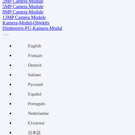
2MP Camera Module
5MP Camera Module
8MP Camera Module
13MP Camera Module
Kamera-Modul-Objektiv
Himbeeren-PU-Kamera-Modul
German
English
Français
Deutsch
Italiano
Русский
Español
Português
Nederlandse
Ελληνικά
日本語