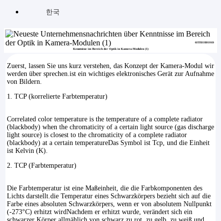
한국
Sep 08, 2023
Kenntnisse im Bereich der Optik in Kamera-Modulen (1)
Zuerst, lassen Sie uns kurz verstehen, das Konzept der Kamera-Modul wir
werden über sprechen.ist ein wichtiges elektronisches Gerät zur Aufnahme
von Bildern.
1. TCP (korrelierte Farbtemperatur)
Correlated color temperature is the temperature of a complete radiator
(blackbody) when the chromaticity of a certain light source (gas discharge
light source) is closest to the chromaticity of a complete radiator
(blackbody) at a certain temperatureDas Symbol ist Tcp, und die Einheit
ist Kelvin (K).
2. TCP (Farbtemperatur)
Die Farbtemperatur ist eine Maßeinheit, die die Farbkomponenten des
Lichts darstellt.die Temperatur eines Schwarzkörpers bezieht sich auf die
Farbe eines absoluten Schwarzkörpers, wenn er von absolutem Nullpunkt
(-273°C) erhitzt wirdNachdem er erhitzt wurde, verändert sich ein
schwarzer Körper allmählich von schwarz zu rot, zu gelb, zu weiß und