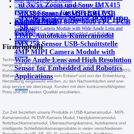
mit 3x/5x Zoom und Sony IMX415
CMOS Sensor für USB 2.0 UVC
IMX586 Sensor 48MP HDR USB
Anfrage absenden
IMX586 Kamera Modul 48 MP HDR
Konnektivität
Kamera Modul 8000*6000 FPC+PCB
USB
Design
13MP-Autofokus-Kameramodul
Anfrage absenden
IMX258 Sensor USB-Schnittstelle
Anfrage absenden
Anfrage absenden
Firmenprofil
4MP MIPI Camera Module with
Wide Angle Lens and High Resolution
Anfrage absenden
Technologie Co., Ltd. Shenzhens Sinoseen wurde im März 2009
hergestellt. Für Überjahrzehnte ist Sinoseen dem Versehen von
Sensor for Embedded and Robotics
Kunden mit verschiedenem OEM/ODM besonders anfertigte CMOS-
Applications
Bildverarbeitungslösungen vom Entwurf und von der Entwicklung,
Herstellung eingeweiht worden, zu den Nachverkäufen sind one-
stop service.we überzeugt, Kunden mit dem konkurrenzfähigsten
Anfrage absenden
Preis und der besten Qualität anzubieten.
Zur Zeit beziehen unsere Produkte in USB-Kameramodul-, MIPI-
Kameramodul, IN DVP-Kamera Modul, Handykameramodul,
Notizbuchkameramodul, Überwachungskamera, Autokamera und
intelligente Schleifsteinkameraprodukte in vielen verschiedenen
Bereichen wie VR, AR, 3D, AI, tragbarem Gerät, Kopfhörer,