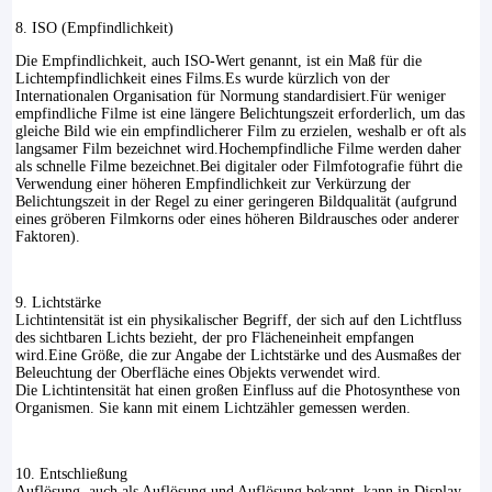
8. ISO (Empfindlichkeit)
Die Empfindlichkeit, auch ISO-Wert genannt, ist ein Maß für die
Lichtempfindlichkeit eines Films.Es wurde kürzlich von der
Internationalen Organisation für Normung standardisiert.Für weniger
empfindliche Filme ist eine längere Belichtungszeit erforderlich, um das
gleiche Bild wie ein empfindlicherer Film zu erzielen, weshalb er oft als
langsamer Film bezeichnet wird.Hochempfindliche Filme werden daher
als schnelle Filme bezeichnet.Bei digitaler oder Filmfotografie führt die
Verwendung einer höheren Empfindlichkeit zur Verkürzung der
Belichtungszeit in der Regel zu einer geringeren Bildqualität (aufgrund
eines gröberen Filmkorns oder eines höheren Bildrausches oder anderer
Faktoren).
9. Lichtstärke
Lichtintensität ist ein physikalischer Begriff, der sich auf den Lichtfluss
des sichtbaren Lichts bezieht, der pro Flächeneinheit empfangen
wird.Eine Größe, die zur Angabe der Lichtstärke und des Ausmaßes der
Beleuchtung der Oberfläche eines Objekts verwendet wird.
Die Lichtintensität hat einen großen Einfluss auf die Photosynthese von
Organismen. Sie kann mit einem Lichtzähler gemessen werden.
10. Entschließung
Auflösung, auch als Auflösung und Auflösung bekannt, kann in Display-