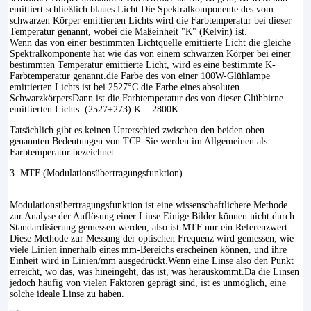
emittiert schließlich blaues Licht.Die Spektralkomponente des vom
schwarzen Körper emittierten Lichts wird die Farbtemperatur bei dieser
Temperatur genannt, wobei die Maßeinheit "K" (Kelvin) ist.
Wenn das von einer bestimmten Lichtquelle emittierte Licht die gleiche
Spektralkomponente hat wie das von einem schwarzen Körper bei einer
bestimmten Temperatur emittierte Licht, wird es eine bestimmte K-
Farbtemperatur genannt.die Farbe des von einer 100W-Glühlampe
emittierten Lichts ist bei 2527°C die Farbe eines absoluten
SchwarzkörpersDann ist die Farbtemperatur des von dieser Glühbirne
emittierten Lichts: (2527+273) K = 2800K.
Tatsächlich gibt es keinen Unterschied zwischen den beiden oben
genannten Bedeutungen von TCP. Sie werden im Allgemeinen als
Farbtemperatur bezeichnet.
3. MTF (Modulationsübertragungsfunktion)
Modulationsübertragungsfunktion ist eine wissenschaftlichere Methode
zur Analyse der Auflösung einer Linse.Einige Bilder können nicht durch
Standardisierung gemessen werden, also ist MTF nur ein Referenzwert.
Diese Methode zur Messung der optischen Frequenz wird gemessen, wie
viele Linien innerhalb eines mm-Bereichs erscheinen können, und ihre
Einheit wird in Linien/mm ausgedrückt.Wenn eine Linse also den Punkt
erreicht, wo das, was hineingeht, das ist, was herauskommt.Da die Linsen
jedoch häufig von vielen Faktoren geprägt sind, ist es unmöglich, eine
solche ideale Linse zu haben.