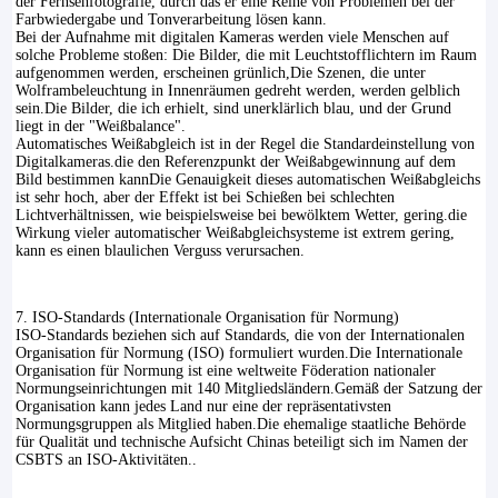
der Fernsehfotografie, durch das er eine Reihe von Problemen bei der
Farbwiedergabe und Tonverarbeitung lösen kann.
Bei der Aufnahme mit digitalen Kameras werden viele Menschen auf
solche Probleme stoßen: Die Bilder, die mit Leuchtstofflichtern im Raum
aufgenommen werden, erscheinen grünlich,Die Szenen, die unter
Wolframbeleuchtung in Innenräumen gedreht werden, werden gelblich
sein.Die Bilder, die ich erhielt, sind unerklärlich blau, und der Grund
liegt in der "Weißbalance".
Automatisches Weißabgleich ist in der Regel die Standardeinstellung von
Digitalkameras.die den Referenzpunkt der Weißabgewinnung auf dem
Bild bestimmen kannDie Genauigkeit dieses automatischen Weißabgleichs
ist sehr hoch, aber der Effekt ist bei Schießen bei schlechten
Lichtverhältnissen, wie beispielsweise bei bewölktem Wetter, gering.die
Wirkung vieler automatischer Weißabgleichsysteme ist extrem gering,
kann es einen blaulichen Verguss verursachen.
7. ISO-Standards (Internationale Organisation für Normung)
ISO-Standards beziehen sich auf Standards, die von der Internationalen
Organisation für Normung (ISO) formuliert wurden.Die Internationale
Organisation für Normung ist eine weltweite Föderation nationaler
Normungseinrichtungen mit 140 Mitgliedsländern.Gemäß der Satzung der
Organisation kann jedes Land nur eine der repräsentativsten
Normungsgruppen als Mitglied haben.Die ehemalige staatliche Behörde
für Qualität und technische Aufsicht Chinas beteiligt sich im Namen der
CSBTS an ISO-Aktivitäten..