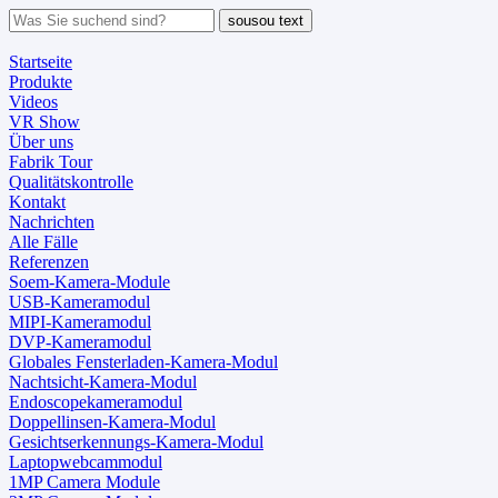
sousou text
Startseite
Produkte
Videos
VR Show
Über uns
Fabrik Tour
Qualitätskontrolle
Kontakt
Nachrichten
Alle Fälle
Referenzen
Soem-Kamera-Module
USB-Kameramodul
MIPI-Kameramodul
DVP-Kameramodul
Globales Fensterladen-Kamera-Modul
Nachtsicht-Kamera-Modul
Endoscopekameramodul
Doppellinsen-Kamera-Modul
Gesichtserkennungs-Kamera-Modul
Laptopwebcammodul
1MP Camera Module