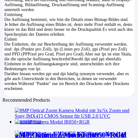
Auflösung, Bildauflösung, Druckauflösung und Scanning-Auflösung
unterteilt werden.
Einleitung
Die Auflösung bestimmt, wie fein die Details eines Bitmap-Bildes sind.
Je höher die Auflösung eines Bildes ist, desto mehr Pixel enthält es, desto
klarer ist das Bild und desto besser ist die Druckqualität.Es wird auch den
Speicherplatz der Dateien erhöhen.
Einheit
Die Einheiten, die zur Beschreibung der Auflösung verwendet werden,
sind: dpi (Punkte pro Zoll), lpi (Linien pro Zoll), ppi (Pixel pro Zoll)
und PPD (PPPixel pro Grad, Pixel pro Grad).Aber nur lpi ist eine Skala,
die die optische Auflösung beschreibtObwohl dpi und ppi ebenfalls
Einheiten in der Auflösungskategorie sind, unterscheiden sich ihre
Bedeutungen von lpi.
Darüber hinaus werden ppi und dpi häufig synonym verwendet, aber es
gibt auch Unterschiede in den Bereichen, in denen sie verwendet
werden.Während "Punkte" nur im Bereich des Druckens oder Druckens
erscheinen.
Recommended Products
8MP Optical Zoom Kamera Modul
1080P Kamera Modul IR850+RGB