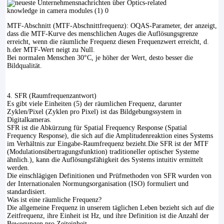
MTF-Abschnitt (MTF-Abschnittfrequenz): OQAS-Parameter, der anzeigt,
dass die MTF-Kurve des menschlichen Auges die Auflösungsgrenze
erreicht, wenn die räumliche Frequenz diesen Frequenzwert erreicht, d.
h.der MTF-Wert neigt zu Null.
Bei normalen Menschen 30°C, je höher der Wert, desto besser die
Bildqualität.
4. SFR (Raumfrequenzantwort)
Es gibt viele Einheiten (5) der räumlichen Frequenz, darunter
Zyklen/Pixel (Zyklen pro Pixel) ist das Bildgebungssystem in
Digitalkameras.
SFR ist die Abkürzung für Spatial Frequency Response (Spatial
Frequency Response), die sich auf die Amplitudenreaktion eines Systems
im Verhältnis zur Eingabe-Raumfrequenz bezieht.Die SFR ist der MTF
(Modulationsübertragungsfunktion) traditioneller optischer Systeme
ähnlich.), kann die Auflösungsfähigkeit des Systems intuitiv ermittelt
werden.
Die einschlägigen Definitionen und Prüfmethoden von SFR wurden von
der Internationalen Normungsorganisation (ISO) formuliert und
standardisiert.
Was ist eine räumliche Frequenz?
Die allgemeine Frequenz in unserem täglichen Leben bezieht sich auf die
Zeitfrequenz, ihre Einheit ist Hz, und ihre Definition ist die Anzahl der
Bewegungen pro Zeiteinheit.