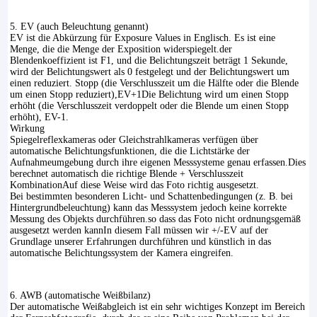
5. EV (auch Beleuchtung genannt)
EV ist die Abkürzung für Exposure Values in Englisch. Es ist eine
Menge, die die Menge der Exposition widerspiegelt.der
Blendenkoeffizient ist F1, und die Belichtungszeit beträgt 1 Sekunde,
wird der Belichtungswert als 0 festgelegt und der Belichtungswert um
einen reduziert. Stopp (die Verschlusszeit um die Hälfte oder die Blende
um einen Stopp reduziert),EV+1Die Belichtung wird um einen Stopp
erhöht (die Verschlusszeit verdoppelt oder die Blende um einen Stopp
erhöht), EV-1.
Wirkung
Spiegelreflexkameras oder Gleichstrahlkameras verfügen über
automatische Belichtungsfunktionen, die die Lichtstärke der
Aufnahmeumgebung durch ihre eigenen Messsysteme genau erfassen.Dies
berechnet automatisch die richtige Blende + Verschlusszeit
KombinationAuf diese Weise wird das Foto richtig ausgesetzt.
Bei bestimmten besonderen Licht- und Schattenbedingungen (z. B. bei
Hintergrundbeleuchtung) kann das Messsystem jedoch keine korrekte
Messung des Objekts durchführen.so dass das Foto nicht ordnungsgemäß
ausgesetzt werden kannIn diesem Fall müssen wir +/-EV auf der
Grundlage unserer Erfahrungen durchführen und künstlich in das
automatische Belichtungssystem der Kamera eingreifen.
6. AWB (automatische Weißbilanz)
Der automatische Weißabgleich ist ein sehr wichtiges Konzept im Bereich