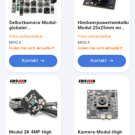
VR Show
Über uns
Selbstkamera-Modul-
Himbeerpuweitwinkelkam
globaler
Modul 25x25mm mit
Fabrik Tour
Fensterladen des
Galaxie GC0308
Preis:
verhandelbar
Preis:
verhandelbar
Fixfocus-16MP USB
MOQ:
3
MOQ:
3
für
Qualitätskontrolle
Gesichtserkennung
Holen Sie sich aktuelle Preis
Holen Sie sich aktuelle Preis
Kontakt
Kontakt
Kontakt
Nachrichten
Alle Fälle
Referenzen
Soem-Kamera-Module
Modul 2K 4MP High
Kamera-Modul-High