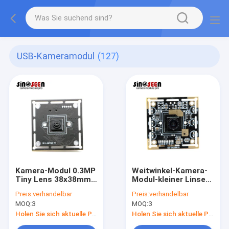
USB-Kameramodul
(127)
Kamera-Modul 0.3MP
Weitwinkel-Kamera-
Tiny Lens 38x38mm
Modul-kleiner Linsen-
USB für Sensor
Fixfocus IMX179 8MP
Preis:
verhandelbar
Preis:
verhandelbar
Himbeerpus GC0328
USB
MOQ:
3
MOQ:
3
CMOS
Holen Sie sich aktuelle Preis
Holen Sie sich aktuelle Preis