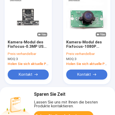
Kamera-Modul des
Kamera-Modul des
Fixfocus-0.3MP USB
Fixfocus-1080P
mit Sensor GC0308
30FPS 2MP USB mit
Preis:
verhandelbar
Preis:
verhandelbar
Sensor GC2053
MOQ:
3
MOQ:
3
Holen Sie sich aktuelle Preis
Holen Sie sich aktuelle Preis
Kontakt
Kontakt
Sparen Sie Zeit
Lassen Sie uns mit Ihnen die besten
Produkte kontaktieren.