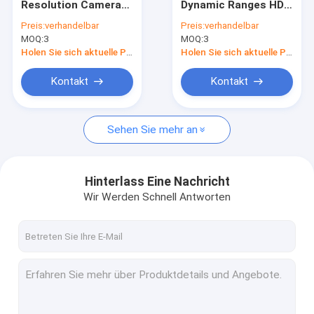
Resolution Camera
Dynamic Ranges HDR
USB-Kameramodul
mit Sensor
OV2735 1080P 30FPS
Preis:
verhandelbar
Preis:
verhandelbar
Omnivision OV4689
kleiner USB Sensor
MOQ:
MIPI-Kameramodul
3
MOQ:
3
Holen Sie sich aktuelle Preis
Holen Sie sich aktuelle Preis
DVP-Kameramodul
Kontakt
Kontakt
Globales Fensterladen-Kamera-Modul
Sehen Sie mehr an
Nachtsicht-Kamera-Modul
Endoscopekameramodul
Hinterlass Eine Nachricht
Doppellinsen-Kamera-Modul
Wir Werden Schnell Antworten
Gesichtserkennungs-Kamera-Modul
Laptopwebcammodul
1MP Camera Module