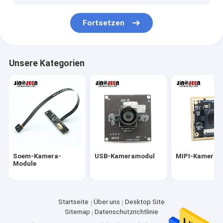
2MP Camera Module
Fortsetzen
5MP Camera Module
8MP Camera Module
Unsere Kategorien
13MP Camera Module
Kamera-Modul-Objektiv
Himbeeren-PU-Kamera-Modul
Soem-Kamera-
USB-Kameramodul
MIPI-Kameram
Module
Startseite
Über uns
Desktop Site
Sitemap
Datenschutzrichtlinie