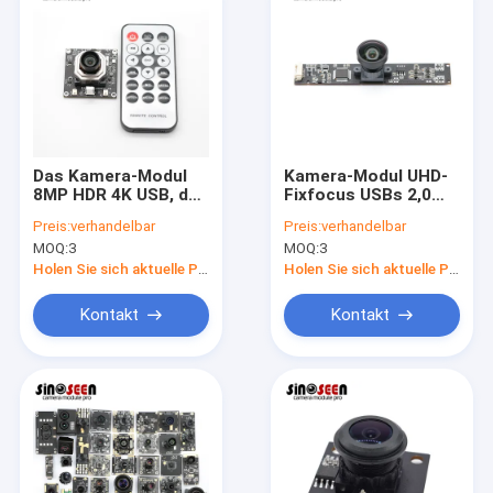
Das Kamera-Modul
Kamera-Modul UHD-
8MP HDR 4K USB, das
Fixfocus USBs 2,0
motorisiert wird,
mit Sensor Sonys
Preis:
verhandelbar
Preis:
verhandelbar
summen in und
IMX179
MOQ:
3
MOQ:
3
heraus
Fernsteuerungs laut
Holen Sie sich aktuelle Preis
Holen Sie sich aktuelle Preis
Kontakt
Kontakt
Startseite
Produkte
Videos