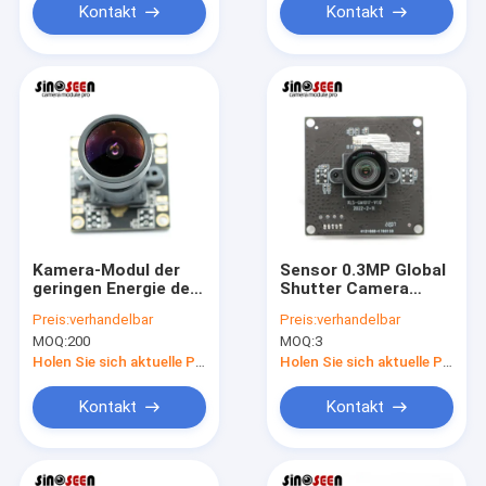
Kontakt
Kontakt
Kamera-Modul der
Sensor 0.3MP Global
geringen Energie der
Shutter Camera
Leistungsaufnahmen-
Modul-OV7251 für
Preis:
verhandelbar
Preis:
verhandelbar
0.3MP USB mit
industrielle
MOQ:
200
MOQ:
3
Sensor GalaxyCore
Bildverarbeitung
GC0308
Holen Sie sich aktuelle Preis
Holen Sie sich aktuelle Preis
Kontakt
Kontakt