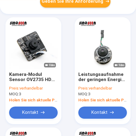
Geben Sie Ihre Anforderung
Kamera-Modul
Leistungsaufnahme
Sensor OV2735 HDRs
der geringen Energie
1080P 2MP USB 2,0
Kamera-Modul 1/4
Preis:
verhandelbar
Preis:
verhandelbar
Zoll-720P USB mit
MOQ:
3
MOQ:
3
Sensor GC1054
Holen Sie sich aktuelle Preis
Holen Sie sich aktuelle Preis
Kontakt
Kontakt