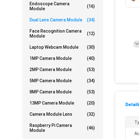
Endoscope Camera
(16)
Module
Dual Lens Camera Module
(34)
Face Recognition Camera
(12)
Module
Laptop Webcam Module
(30)
1MP Camera Module
(40)
2MP Camera Module
(53)
5MP Camera Module
(34)
8MP Camera Module
(53)
13MP Camera Module
(20)
Detail
Camera Module Lens
(32)
Ty
Raspberry Pi Camera
(46)
Module
Au