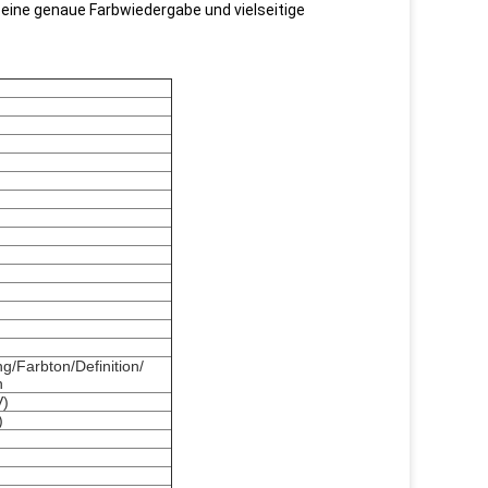
t, eine genaue Farbwiedergabe und vielseitige
ng/Farbton/Definition/
n
V)
)