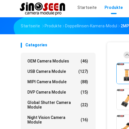
Startseite
Produkte
Startseite
Produkte
Doppellinsen-Kamera-Modul
2MP-
Catagories
OEM Camera Modules
(46)
USB Camera Module
(127)
MIPI Camera Module
(88)
DVP Camera Module
(15)
Global Shutter Camera
(22)
Module
Night Vision Camera
(16)
Module