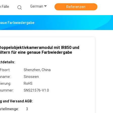
German
e Fälle
Referenzen
enaue Farbwiedergabe
oppelobjektivkameramodul mit IR850 und
iltern für eine genaue Farbwiedergabe
tdetails:
ftsort:
Shenzhen, China
nname:
Sinoseen
zierung:
RoHS
lnummer:
SNS21576-V1.0
g und Versand AGB:
stellmenge:
3