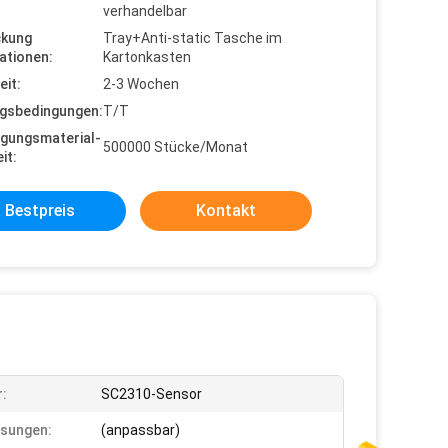
verhandelbar
ckung
Tray+Anti-static Tasche im
ationen:
Kartonkasten
eit:
2-3 Wochen
gsbedingungen:
T/T
gungsmaterial-
500000 Stücke/Monat
it:
Bestpreis
Kontakt
:
SC2310-Sensor
sungen:
(anpassbar)