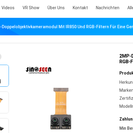
Videos
VR Show
Über Uns
Kontakt
Nachrichten
All
Doppelobjektivkameramodul Mit IR850 Und RGB-Filtern Für Eine G
2MP-D
RGB-F
Produk
Herkun
Marke
Zertifi
Model
Zahlun
Min Be