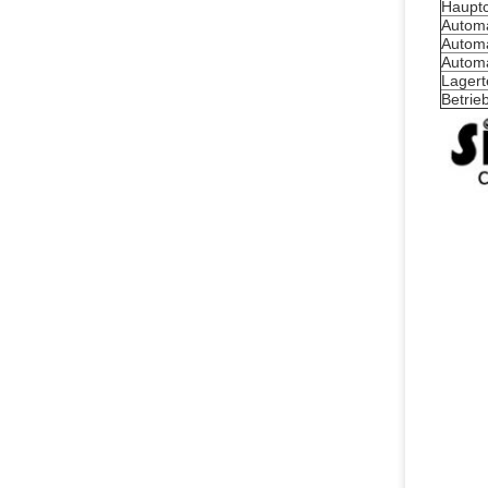
Hauptc
Automa
Automa
Automa
Lagert
Betrie