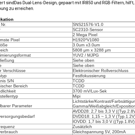
liert sindDas Dual-Lens-Design, gepaart mit IR850 und RGB-Filtern, hilf
bung zu erreichen.
ikation
 Nr.
SNS21576-V1.0
r
SC2310-Sensor
2 Mega Pixel
mste Pixel
H1920*V1080
röße
3.0um x3.0um
reich
5808 μm x 3288 μm
imierungsformat
YUV2 / MJPG
ließung
Siehe oben
e
Siehe oben
r Verschlüsse
Elektronischer Rollverschluss
styp
Festfokussierung
tnis S/N
TCDD
scher Bereich
TCDD
dlichkeit
3700 mV/Lux-Sek
stellentyp
Mipi
Lichtstärke/Kontrast/Farbsättigu
llbarer Parameter
Gamma/Weißabgleich/Expositio
AVDD28: 2,7 bis 3,3 V ((Typ.2.8
versorgungsbedarf
DVDD18: 1,15 ~ 1,3 V (Typ.1.2V
IOVDD: 1,7 bis 3,0 V ((Typ.1.8V)
requenz
Zusätzlich
verbrauch
Gleichspannung 5V, 200mA