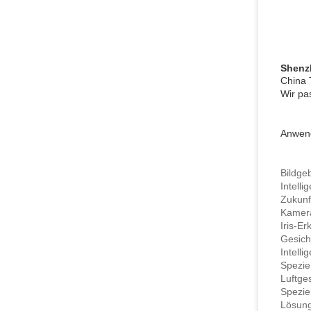
Shenz
China 
Wir pa
Anwen
Bildge
Intelli
Zukunf
Kamera
Iris-E
Gesic
Intell
Spezie
Luftge
Spezie
Lösung