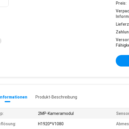
Preis:
Verpa
Inform
Lieferz
Zahlun
Versor
Fähigke
informationen
Produkt-Beschreibung
p:
2MP-Kameramodul
Sensor
flösung:
H1920*V1080
Abmes