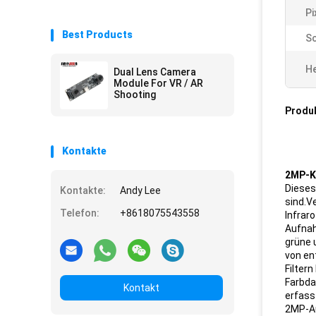
Pi
Best Products
Sc
He
Dual Lens Camera
Module For VR / AR
Shooting
Produ
Kontakte
2MP-K
Dieses
Kontakte:
Andy Lee
sind.V
Telefon:
+8618075543558
Infrar
Aufnah
grüne 
von en
Filter
Farbda
Kontakt
erfass
2MP-Au