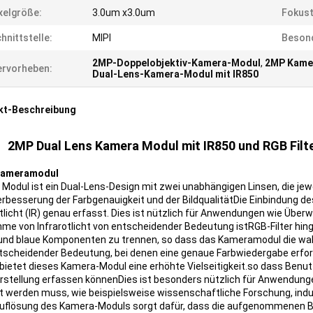
xelgröße:
3.0um x3.0um
Fokust
hnittstelle:
MIPI
Besond
2MP-Doppelobjektiv-Kamera-Modul
,
2MP Kamer
rvorheben:
Dual-Lens-Kamera-Modul mit IR850
kt-Beschreibung
2MP Dual Lens Kamera Modul mit IR850 und RGB Filt
ameramodul
 Modul ist ein Dual-Lens-Design mit zwei unabhängigen Linsen, die je
erbesserung der Farbgenauigkeit und der BildqualitätDie Einbindung de
otlicht (IR) genau erfasst. Dies ist nützlich für Anwendungen wie Üb
me von Infrarotlicht von entscheidender Bedeutung istRGB-Filter hingeg
und blaue Komponenten zu trennen, so dass das Kameramodul die wah
tscheidender Bedeutung, bei denen eine genaue Farbwiedergabe erford
n bietet dieses Kamera-Modul eine erhöhte Vielseitigkeit.so dass Benut
rstellung erfassen könnenDies ist besonders nützlich für Anwendunge
t werden muss, wie beispielsweise wissenschaftliche Forschung, indus
flösung des Kamera-Moduls sorgt dafür, dass die aufgenommenen Bil