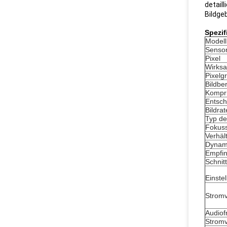
detail
Bildge
Spezif
Modell
Senso
Pixel
Wirksa
Pixelg
Bildbe
Kompr
Entsch
Bildrat
Typ de
Fokus
Verhäl
Dynami
Empfin
Schnitt
Einste
Strom
Audiof
Strom