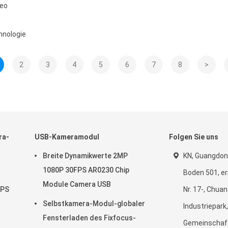
deo
hnologie
2
3
4
5
6
7
8
>
ra-
USB-Kameramodul
Folgen Sie uns
Breite Dynamikwerte 2MP
KN, Guangdon
1080P 30FPS AR0230 Chip
Boden 501, er
Module Camera USB
FPS
Nr. 17-, Chuan
Selbstkamera-Modul-globaler
Industriepark,
llen
Fensterladen des Fixfocus-
Gemeinschaft