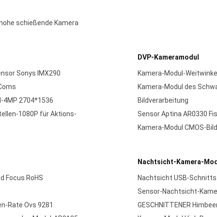
hohe schießende Kamera
DVP-Kameramodul
ensor Sonys IMX290
Kamera-Modul-Weitwinke
 Coms
Kamera-Modul des Schwarz
ul-4MP 2704*1536
Bildverarbeitung
llen-1080P für Aktions-
Sensor Aptina AR0330 Fi
Kamera-Modul CMOS-Bild-
Nachtsicht-Kamera-Mod
ed Focus RoHS
Nachtsicht USB-Schnitts
Sensor-Nachtsicht-Kame
n-Rate Ovs 9281
GESCHNITTENER Himbeerp