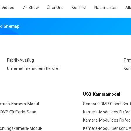
Videos
VR Show
Über Uns
Kontakt
Nachrichten
All
td Sitemap
Fabrik-Ausflug
Fir
Unternehmensdienstleister
Kon
USB-Kameramodul
bstusb-Kamera-Modul
Sensor 0.3MP Global Shut
DVP für Code-Scan-
Kamera-Modul des Fixfo
Kamera-Modul des Fixfo
achungskamera-Modul-
Kamera-Modul Sensor OV