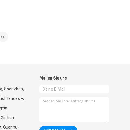
>>
Mailen Sie uns
g, Shenzhen,
richtendes P,
gxin-
 Xintian-
, Guanhu-