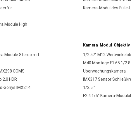
eerfür
Kamera-Modul des Fülle-
a Module High
Kamera-Modul-Objektiv
ra Module Stereo mit
1/2.57" M12 Weitwinkelo
M40 Montage F1.65 1/2.8 
 IMX298 COMS
Überwachungskamera
b 2,0 HDR
IMX317 Sensor Schließkr
us-Sonys IMX214
1/2.5 "
F2.4 1/5" Kamera-Modulo