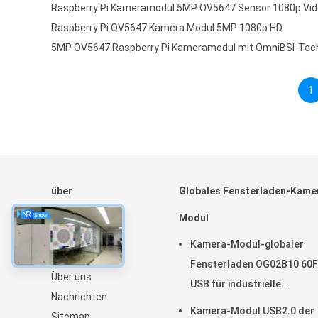
Raspberry Pi Kameramodul 5MP OV5647 Sensor 1080p Vi
Raspberry Pi OV5647 Kamera Modul 5MP 1080p HD
5MP OV5647 Raspberry Pi Kameramodul mit OmniBSI-Tec
1
über
Globales Fensterladen-Kame
Startseite
Modul
Produkte
Kamera-Modul-globaler
VR Show
Fensterladen OG02B10 60
Über uns
USB für industrielle
Nachrichten
Anwendungen der industrie
Kamera-Modul USB2.0 der
Sitemap