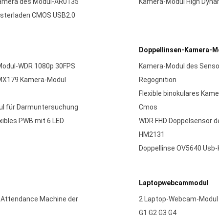
 Camera des Modul-AR0135
Kamera-Modul High Dynam
nsterladen CMOS USB2.0
Doppellinsen-Kamera-M
-Modul-WDR 1080p 30FPS
Kamera-Modul des Sensor
IMX179 Kamera-Modul
Regognition
Flexible binokulares Ka
ul für Darmuntersuchung
Cmos
xibles PWB mit 6 LED
WDR FHD Doppelsensor de
HM2131
Doppellinse OV5640 Usb-
Laptopwebcammodul
 Attendance Machine der
2 Laptop-Webcam-Modul M
G1 G2 G3 G4