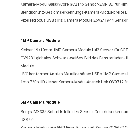
Kamera-Modul GalaxyCore GC2145 Sensor-2MP 3D für Hi
Blendschutz-Gesichtserkennungs-Kamera-Modul-breite 
Pixel Fixfocus USBs Iris Camera Module 2592*1944 Senso
1MP Camera Module
Kleiner 19x19mm 1MP Camera Module H42 Sensor für CC
OV9281 globales Schwarz-weißes Bild des Fensterlade
Module
UVC konformer Antrieb Metallgehäuse USBs 1MP Camera 
1mp 720p HD kleiner Kamera-Modul-Antrieb Usb OV9712 fr
5MP Camera Module
Sonys IMX335 Schnittstelle des Sensor-Gesichtserkenn
USB2.0
Kamera-Modul mipi 5MP Fixed Focus mit Sensor OV5647 