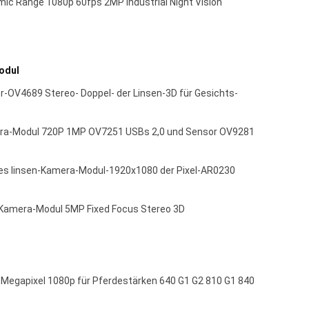
ic Range 1080p 60fps 2MP Industrial Night Vision
odul
-OV4689 Stereo- Doppel- der Linsen-3D für Gesichts-
mera-Modul 720P 1MP OV7251 USBs 2,0 und Sensor OV9281
s linsen-Kamera-Modul-1920x1080 der Pixel-AR0230
Kamera-Modul 5MP Fixed Focus Stereo 3D
egapixel 1080p für Pferdestärken 640 G1 G2 810 G1 840