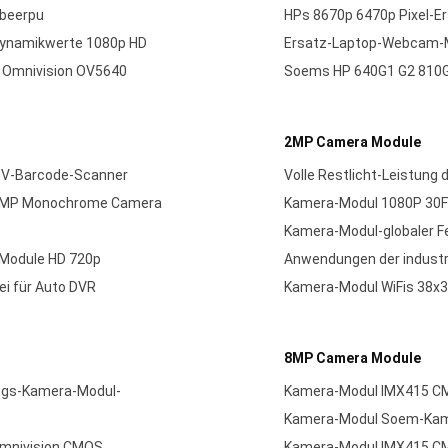
mbeerpu
HPs 8670p 6470p Pixel-
Dynamikwerte 1080p HD
Ersatz-Laptop-Webcam-M
r Omnivision OV5640
Soems HP 640G1 G2 810G
2MP Camera Module
TV-Barcode-Scanner
Volle Restlicht-Leistun
n-1MP Monochrome Camera
Kamera-Modul 1080P 30F
Kamera-Modul-globaler Fe
Module HD 720p
Anwendungen der industri
ei für Auto DVR
Kamera-Modul WiFis 38x
8MP Camera Module
ungs-Kamera-Modul-
Kamera-Modul IMX415 CM
Kamera-Modul Soem-Kam
Omnivision CMOS
Kamera-Modul IMX415 CMO