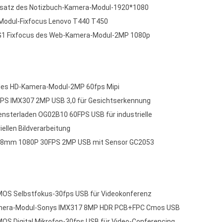
Ersatz des Notizbuch-Kamera-Modul-1920*1080
odul-Fixfocus Lenovo T440 T450
1 Fixfocus des Web-Kamera-Modul-2MP 1080p
g des HD-Kamera-Modul-2MP 60fps Mipi
PS IMX307 2MP USB 3,0 für Gesichtserkennung
nsterladen OG02B10 60FPS USB für industrielle
ellen Bildverarbeitung
38mm 1080P 30FPS 2MP USB mit Sensor GC2053
OS Selbstfokus-30fps USB für Videokonferenz
era-Modul-Sonys IMX317 8MP HDR PCB+FPC Cmos USB
S Digital Mikrofon-30fps USB für Video-Conferencing