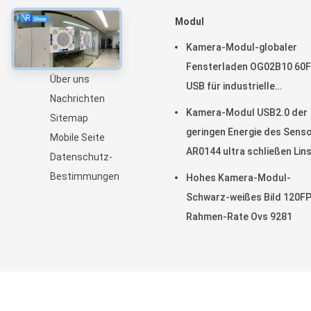
Startseite
Modul
Produkte
Kamera-Modul-globaler
VR Show
Fensterladen OG02B10 60
Über uns
USB für industrielle
Nachrichten
Anwendungen der industrie
Kamera-Modul USB2.0 der
Sitemap
Bildverarbeitung
geringen Energie des Sens
Mobile Seite
AR0144 ultra schließen Lin
Datenschutz-
M12 an
Bestimmungen
Hohes Kamera-Modul-
Schwarz-weißes Bild 120F
Rahmen-Rate Ovs 9281
China Gut Qualität Soem-Kame