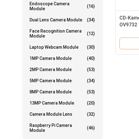
Endoscope Camera
(16)
Module
CD-Kame
Dual Lens Camera Module
(34)
OV9732 
Face Recognition Camera
Sensor
(12)
Module
Laptop Webcam Module
(30)
1MP Camera Module
(40)
2MP Camera Module
(53)
5MP Camera Module
(34)
8MP Camera Module
(53)
13MP Camera Module
(20)
Camera Module Lens
(32)
Raspberry Pi Camera
(46)
Module