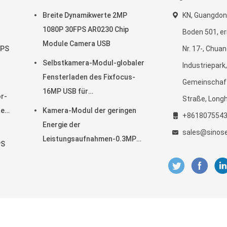
Breite Dynamikwerte 2MP
KN, Guangdon
1080P 30FPS AR0230 Chip
Boden 501, er
Module Camera USB
FPS
Nr. 17-, Chuan
Selbstkamera-Modul-globaler
Industriepark,
llen
Fensterladen des Fixfocus-
Gemeinschaft
16MP USB für
or-
Straße, Long
Gesichtserkennung
se
Kamera-Modul der geringen
+861807554
Energie der
sales@sinos
Leistungsaufnahmen-0.3MP
PS
USB mit Sensor GalaxyCore
GC0308
ra-Module Fournisseur. © 2021 - 2025 Shenzhen Sinoseen Technology C