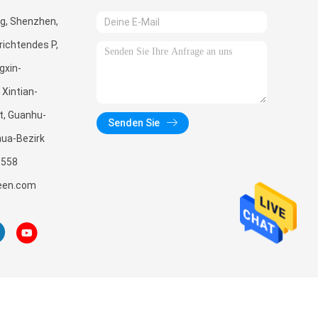
g, Shenzhen,
richtendes P,
gxin-
 Xintian-
, Guanhu-
Senden Sie
hua-Bezirk
3558
een.com
o., Ltd. All Rights Reserved.