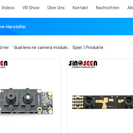
Videos
VR Show
Über Uns
Kontakt
Nachrichten
All
ne-Hersteller
örter
「dual lens nir camera module」
Spiel
3
Produkte.