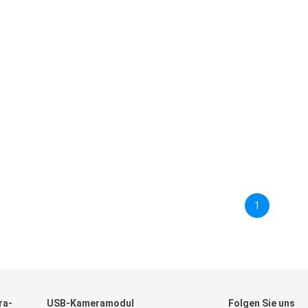
1
ra-
USB-Kameramodul
Folgen Sie uns