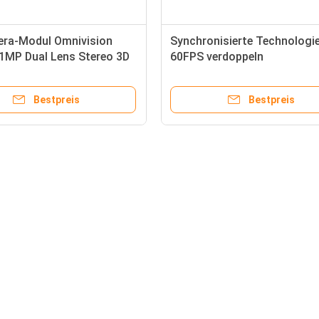
ra-Modul Omnivision
Synchronisierte Technologi
1MP Dual Lens Stereo 3D
60FPS verdoppeln
Stereolithographie des Lins
Kamera-Modul-2.5MP 3D
Bestpreis
Bestpreis