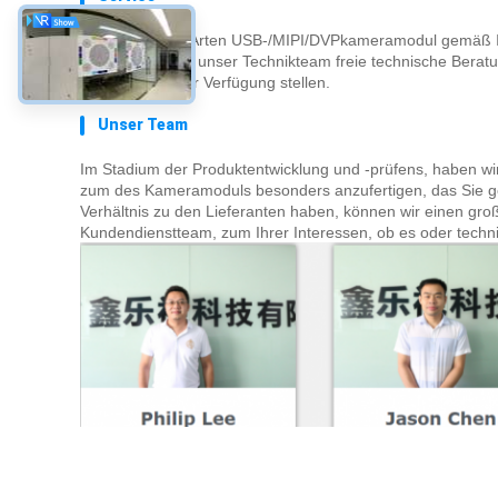
OEM/ODM alle Arten USB-/MIPI/DVPkameramodul gemäß Ih
Vor Prüfen kann unser Technikteam freie technische Beratun
Zeichnungen zur Verfügung stellen.
Unser Team
Im Stadium der Produktentwicklung und -prüfens, haben wi
zum des Kameramoduls besonders anzufertigen, das Sie ger
Verhältnis zu den Lieferanten haben, können wir einen groß
Kundendienstteam, zum Ihrer Interessen, ob es oder techni