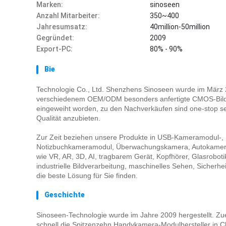
Marken:
sinoseen
Anzahl Mitarbeiter:
350~400
Jahresumsatz:
40million-50million
Gegründet:
2009
Export-PC:
80% - 90%
Bie
Technologie Co., Ltd. Shenzhens Sinoseen wurde im März 
verschiedenem OEM/ODM besonders anfertigte CMOS-Bildve
eingeweiht worden, zu den Nachverkäufen sind one-stop s
Qualität anzubieten.
Zur Zeit beziehen unsere Produkte in USB-Kameramodul
Notizbuchkameramodul, Überwachungskamera, Autokamera un
wie VR, AR, 3D, AI, tragbarem Gerät, Kopfhörer, Glas
roboti
industrielle Bildverarbeitung, maschinelles Sehen, Sicher
die beste Lösung für Sie finden.
Geschichte
Sinoseen-Technologie wurde im Jahre 2009 hergestellt. 
schnell die Spitzenzehn Handykamera-Modulhersteller in Ch