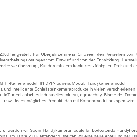
2009 hergestellt. Für Überjahrzehnte ist Sinoseen dem Versehen von 
rarbeitungslösungen vom Entwurf und von der Entwicklung, Herstel
ervice.we überzeugt, Kunden mit dem konkurrenzfähigsten Preis und d
-, MIPI-Kameramodul, IN DVP-Kamera Modul, Handykameramodul,
d intelligente Schleifsteinkameraprodukte in vielen verschiedenen
ein
k, IoT, medizinisches industrielles mit
, agrotechny, Biometrie, Darste
heit, usw. Jedes mögliches Produkt, das mit Kameramodul bezogen wird,
Zuerst wurden wir Soem-Handykameramodule für bedeutende Handyherst
ina. Im Jahre 2016 anfangend, stellten wir eine neue Abteilung her, u