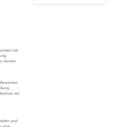
Kunden mit
lung
er besten
 Bereichen
llung,
können wir
eller und
m eine