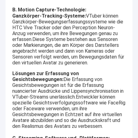
dem konkurrenzfähigsten Preis und der besten Qualität
VR Show
B. Motion Capture-Technologie:
anzubieten.
Ganzkörper-Tracking-Systeme:
VTuber können
Über uns
Ganzkörper-Bewegungserfassungssysteme wie die
Zur Zeit beziehen unsere Produkte in USB-Kameramodul-, MIPI-
HTC Vive Tracker oder den Perception Neuron-
Kameramodul, IN DVP-Kamera Modul, Handykameramodul,
Fabrik Tour
Notizbuchkameramodul, Überwachungskamera, Autokamera
Anzug verwenden, um ihre Bewegungen genau zu
und intelligente Schleifsteinkameraprodukte in vielen
erfassen.Diese Systeme bestehen aus Sensoren
verschiedenen Bereichen wie VR, AR, 3D, AI, tragbarem Gerät,
oder Markierungen, die am Körper des Darstellers
Qualitätskontrolle
Kopfhörer, Glas
robotik, IoT, medizinisches industrielles mit
ein
,
angebracht werden und dann von Kameras oder
agrotechny, Biometrie, Darstellung, industrielle Bildverarbeitung,
Sensoren verfolgt werden, um Bewegungsdaten für
Kontakt
maschinelles Sehen, Sicherheit, usw. Jedes mögliches Produkt,
den virtuellen Avatar zu generieren.
das mit Kameramodul bezogen wird,
können wir die beste
Lösung für Sie finden.
Lösungen zur Erfassung von
Nachrichten
Gesichtsbewegungen:
Die Erfassung von
Gesichtsbewegungen ist für die Erfassung
Alle Fälle
nuancierter Ausdrücke und Lippensynchronisation in
VTuber-Streams unerlässlich.Entwickler können
Referenzen
spezielle Gesichtsverfolgungssoftware wie FaceRig
oder Faceware verwenden, um ihre
Gesichtsbewegungen in Echtzeit auf ihre virtuellen
Avatare abzubilden und so die Ausdruckskraft und
den Realismus des Avatars zu verbessern.
Soem-Kamera-Module