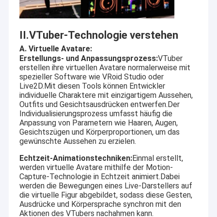
II.VTuber-Technologie verstehen
A. Virtuelle Avatare:
Erstellungs- und Anpassungsprozess:
VTuber
erstellen ihre virtuellen Avatare normalerweise mit
spezieller Software wie VRoid Studio oder
Live2D.Mit diesen Tools können Entwickler
individuelle Charaktere mit einzigartigem Aussehen,
Outfits und Gesichtsausdrücken entwerfen.Der
Individualisierungsprozess umfasst häufig die
Anpassung von Parametern wie Haaren, Augen,
Gesichtszügen und Körperproportionen, um das
gewünschte Aussehen zu erzielen.
Echtzeit-Animationstechniken:
Einmal erstellt,
Startseite
werden virtuelle Avatare mithilfe der Motion-
Technologie Co., Ltd. Shenzhens Sinoseen wurde im März 2009
Capture-Technologie in Echtzeit animiert.Dabei
hergestellt. Für Überjahrzehnte ist Sinoseen dem Versehen von
Produkte
werden die Bewegungen eines Live-Darstellers auf
Kunden mit verschiedenem OEM/ODM besonders anfertigte
die virtuelle Figur abgebildet, sodass diese Gesten,
CMOS-Bildverarbeitungslösungen vom Entwurf und von der
Ausdrücke und Körpersprache synchron mit den
Videos
Entwicklung, Herstellung eingeweiht worden, zu den
Aktionen des VTubers nachahmen kann.
Nachverkäufen sind one-stop service.we überzeugt, Kunden mit