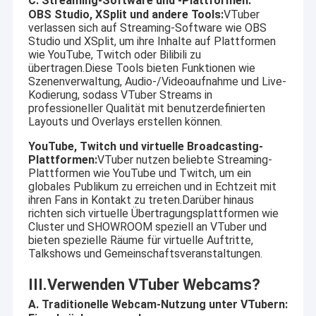
C. Streaming-Software und -Plattformen:
USB-Kameramodul
OBS Studio, XSplit und andere Tools:
VTuber
verlassen sich auf Streaming-Software wie OBS
MIPI-Kameramodul
Studio und XSplit, um ihre Inhalte auf Plattformen
wie YouTube, Twitch oder Bilibili zu
übertragen.Diese Tools bieten Funktionen wie
DVP-Kameramodul
Szenenverwaltung, Audio-/Videoaufnahme und Live-
Kodierung, sodass VTuber Streams in
Globales Fensterladen-Kamera-Modul
professioneller Qualität mit benutzerdefinierten
Layouts und Overlays erstellen können.
Nachtsicht-Kamera-Modul
YouTube, Twitch und virtuelle Broadcasting-
Plattformen:
VTuber nutzen beliebte Streaming-
Endoscopekameramodul
Plattformen wie YouTube und Twitch, um ein
globales Publikum zu erreichen und in Echtzeit mit
Doppellinsen-Kamera-Modul
ihren Fans in Kontakt zu treten.Darüber hinaus
richten sich virtuelle Übertragungsplattformen wie
Cluster und SHOWROOM speziell an VTuber und
Gesichtserkennungs-Kamera-Modul
bieten spezielle Räume für virtuelle Auftritte,
Talkshows und Gemeinschaftsveranstaltungen.
Laptopwebcammodul
III.Verwenden VTuber Webcams?
1MP Camera Module
A. Traditionelle Webcam-Nutzung unter VTubern: