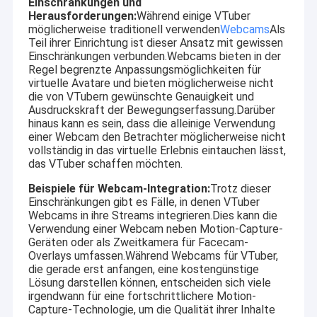
Einschränkungen und
2MP Camera Module
Herausforderungen:
Während einige VTuber
möglicherweise traditionell verwenden
Webcams
Als
5MP Camera Module
Teil ihrer Einrichtung ist dieser Ansatz mit gewissen
Einschränkungen verbunden.Webcams bieten in der
8MP Camera Module
Regel begrenzte Anpassungsmöglichkeiten für
virtuelle Avatare und bieten möglicherweise nicht
die von VTubern gewünschte Genauigkeit und
13MP Camera Module
Ausdruckskraft der Bewegungserfassung.Darüber
hinaus kann es sein, dass die alleinige Verwendung
Kamera-Modul-Objektiv
einer Webcam den Betrachter möglicherweise nicht
vollständig in das virtuelle Erlebnis eintauchen lässt,
Himbeeren-PU-Kamera-Modul
das VTuber schaffen möchten.
Beispiele für Webcam-Integration:
Trotz dieser
Einschränkungen gibt es Fälle, in denen VTuber
Webcams in ihre Streams integrieren.Dies kann die
Verwendung einer Webcam neben Motion-Capture-
Geräten oder als Zweitkamera für Facecam-
Overlays umfassen.Während Webcams für VTuber,
die gerade erst anfangen, eine kostengünstige
Lösung darstellen können, entscheiden sich viele
irgendwann für eine fortschrittlichere Motion-
Capture-Technologie, um die Qualität ihrer Inhalte