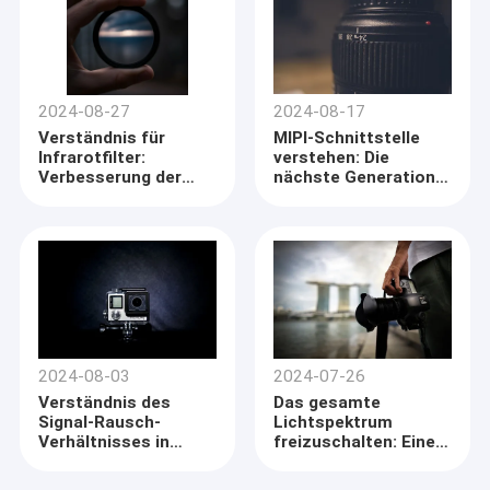
2024-08-27
2024-08-17
Verständnis für
MIPI-Schnittstelle
Infrarotfilter:
verstehen: Die
Verbesserung der
nächste Generation
Bildqualität in
der
Kamerasystemen
Kameratechnologie
vorantreiben
2024-08-03
2024-07-26
Verständnis des
Das gesamte
Signal-Rausch-
Lichtspektrum
Verhältnisses in
freizuschalten: Eine
Kamera-Modulen
eingehende
Untersuchung der