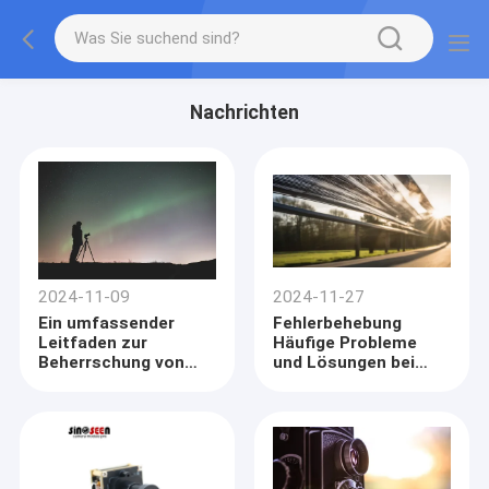
Nachrichten
2024-11-09
2024-11-27
Ein umfassender
Fehlerbehebung
Leitfaden zur
Häufige Probleme
Beherrschung von
und Lösungen bei
dunklen Winkeln in
GRR-Rädern
der eingebetteten
Vision