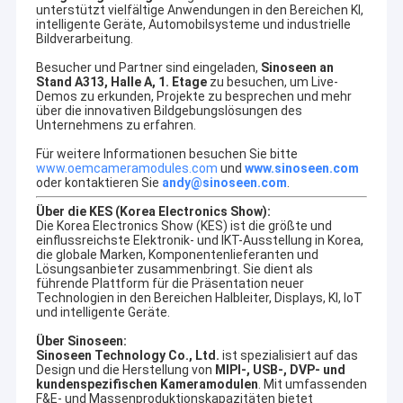
unterstützt vielfältige Anwendungen in den Bereichen KI,
intelligente Geräte, Automobilsysteme und industrielle
Bildverarbeitung.
Besucher und Partner sind eingeladen,
Sinoseen an
Stand A313, Halle A, 1. Etage
zu besuchen, um Live-
Demos zu erkunden, Projekte zu besprechen und mehr
über die innovativen Bildgebungslösungen des
Unternehmens zu erfahren.
Für weitere Informationen besuchen Sie bitte
www.oemcameramodules.com
und
www.sinoseen.com
oder kontaktieren Sie
andy@sinoseen.com
.
Über die KES (Korea Electronics Show):
Die Korea Electronics Show (KES) ist die größte und
einflussreichste Elektronik- und IKT-Ausstellung in Korea,
die globale Marken, Komponentenlieferanten und
Lösungsanbieter zusammenbringt. Sie dient als
führende Plattform für die Präsentation neuer
Technologien in den Bereichen Halbleiter, Displays, KI, IoT
und intelligente Geräte.
Über Sinoseen:
Sinoseen Technology Co., Ltd.
ist spezialisiert auf das
Design und die Herstellung von
MIPI-, USB-, DVP- und
kundenspezifischen Kameramodulen
. Mit umfassenden
F&E- und Massenproduktionskapazitäten bietet