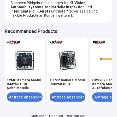
Sinoseen Bildgebungslösungen für
KI-Vision,
Automobilsysteme, industrielle Inspektion und
intelligente IoT-Geräte
und liefert zuverlässige und
flexible Produkte an Kunden weltweit.
Recommended Products
12MP Kamera Modul
13 MP Kamera Modul
OV9732 Senso
IMX258 USB-
IMX258 USB
Kamera Modul
Startseite
Schnittstelle
Autofokus MIP
Schnittstelle 
Technologie Co., Ltd. Shenzhens Sinoseen wurde im März 2009
Rahmen
Anfrage absenden
Anfrage absenden
Anfrage abs
hergestellt. Für Überjahrzehnte ist Sinoseen dem Versehen von
Produkte
Kunden mit verschiedenem OEM/ODM besonders anfertigte
CMOS-Bildverarbeitungslösungen vom Entwurf und von der
Videos
Entwicklung, Herstellung eingeweiht worden, zu den
Startseite
Über uns
Desktop Site
Nachverkäufen sind one-stop service.we überzeugt, Kunden mit