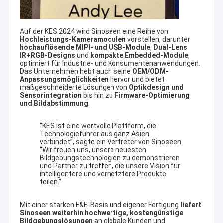
Auf der KES 2024 wird Sinoseen eine Reihe von
Hochleistungs-Kameramodulen
vorstellen, darunter
hochauflösende MIPI- und USB-Module
,
Dual-Lens
IR+RGB-Designs
und
kompakte Embedded-Module
,
optimiert für Industrie- und Konsumentenanwendungen.
Das Unternehmen hebt auch seine
OEM/ODM-
Anpassungsmöglichkeiten
hervor und bietet
maßgeschneiderte Lösungen von
Optikdesign und
Sensorintegration
bis hin zu
Firmware-Optimierung
und Bildabstimmung
.
“KES ist eine wertvolle Plattform, die
Technologieführer aus ganz Asien
verbindet”, sagte ein Vertreter von Sinoseen.
“Wir freuen uns, unsere neuesten
Bildgebungstechnologien zu demonstrieren
und Partner zu treffen, die unsere Vision für
intelligentere und vernetztere Produkte
teilen.”
Mit einer starken F&E-Basis und eigener Fertigung
liefert
Sinoseen weiterhin hochwertige, kostengünstige
Bildgebungslösungen
an globale Kunden und