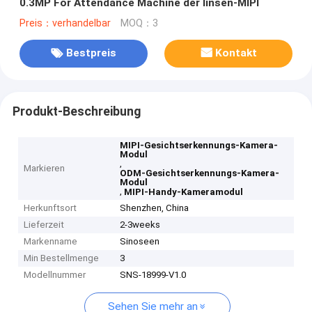
0.3MP For Attendance Machine der linsen-MIPI
Preis：verhandelbar
MOQ：3
Bestpreis
Kontakt
Produkt-Beschreibung
MIPI-Gesichtserkennungs-Kamera-
Modul
,
Markieren
ODM-Gesichtserkennungs-Kamera-
Modul
,
MIPI-Handy-Kameramodul
Herkunftsort
Shenzhen, China
Lieferzeit
2-3weeks
Markenname
Sinoseen
Min Bestellmenge
3
Modellnummer
SNS-18999-V1.0
Sehen Sie mehr an