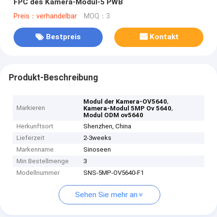
FPC des Kamera-Modul-5 PWB
Preis：verhandelbar
MOQ：3
Bestpreis
Kontakt
Produkt-Beschreibung
,
Modul der Kamera-OV5640
Markieren
,
Kamera-Modul 5MP Ov 5640
Modul ODM ov5640
Herkunftsort
Shenzhen, China
Lieferzeit
2-3weeks
Markenname
Sinoseen
Min Bestellmenge
3
Modellnummer
SNS-5MP-OV5640-F1
Sehen Sie mehr an