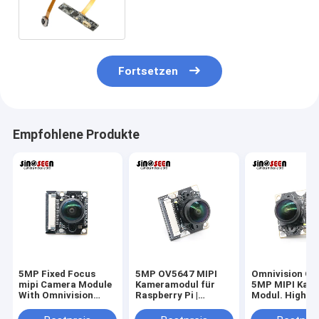
FPC des Kamera-Modul-5 PWB
Fortsetzen
Empfohlene Produkte
5MP Fixed Focus
5MP OV5647 MIPI
Omnivision O
mipi Camera Module
Kameramodul für
5MP MIPI Kam
With Omnivision
Raspberry Pi |
Modul. High-
CMOS Sensor
Omnivision CMOS-
Performance F
OV5647
Sensor mit hoher
Focus CMOS S