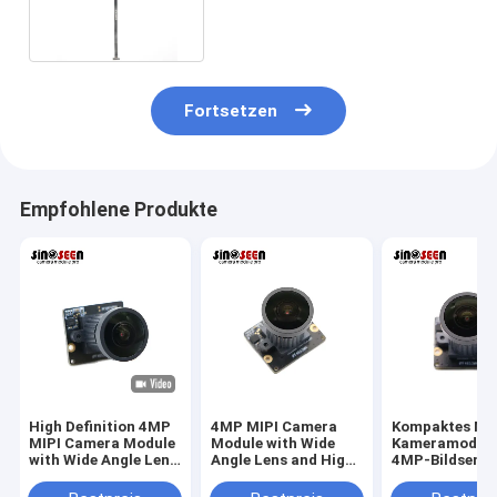
ADAS MIPI Widerstand
Fortsetzen
Empfohlene Produkte
High Definition 4MP
4MP MIPI Camera
Kompaktes MIP
MIPI Camera Module
Module with Wide
Kameramodul 
with Wide Angle Lens
Angle Lens and High
4MP-Bildsenso
for Industrial Vision
Resolution Sensor
Weitwinkelobje
and Surveillance
for Embedded and