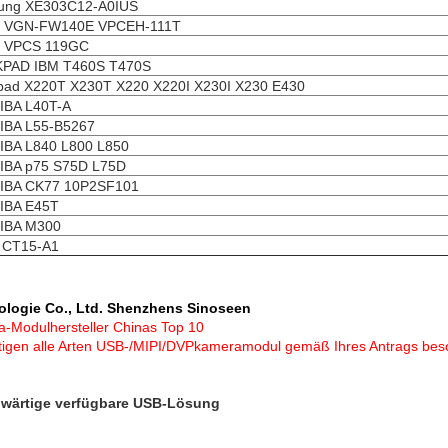
ung XE303C12-A0IUS
 VGN-FW140E VPCEH-111T
 VPCS 119GC
KPAD IBM T460S T470S
pad X220T X230T X220 X220I X230I X230 E430
IBA L40T-A
IBA L55-B5267
BA L840 L800 L850
IBA p75 S75D L75D
IBA CK77 10P2SF101
IBA E45T
IBA M300
 CT15-A1
ologie Co., Ltd. Shenzhens Sinoseen
-Modulhersteller Chinas Top 10
rtigen alle Arten USB-/MIPI/DVPkameramodul gemäß Ihres Antrags bes
wärtige verfügbare USB-Lösung