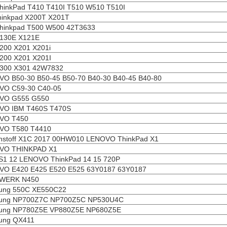
hinkPad T410 T410I T510 W510 T510I
hinkpad X200T X201T
hinkpad T500 W500 42T3633
130E X121E
200 X201 X201i
200 X201 X201I
X300 X301 42W7832
O B50-30 B50-45 B50-70 B40-30 B40-45 B40-80
VO C59-30 C40-05
VO G555 G550
VO IBM T460S T470S
VO T450
VO T580 T4410
nstoff X1C 2017 00HW010 LENOVO ThinkPad X1
VO THINKPAD X1
S1 12 LENOVO ThinkPad 14 15 720P
VO E420 E425 E520 E525 63Y0187 63Y0187
WERK N450
ung 550C XE550C22
ung NP700Z7C NP700Z5C NP530U4C
ung NP780Z5E VP880Z5E NP680Z5E
ung QX411