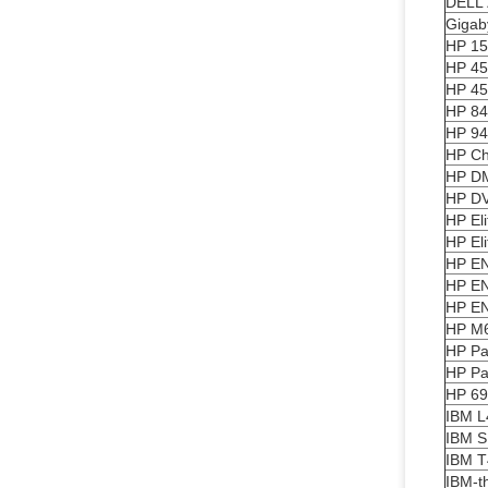
DELL
Gigab
HP 15
HP 45
HP 45
HP 84
HP 94
HP C
HP D
HP D
HP El
HP El
HP E
HP E
HP E
HP M
HP Pa
HP Pa
HP 6
IBM L
IBM S
IBM T
IBM-t