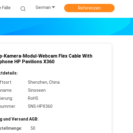
German
e Fälle
Referenzen
p-Kamera-Modul-Webcam Flex Cable With
phone HP Pavilions X360
tdetails:
ftsort:
Shenzhen, China
nname:
Sinoseen
zierung:
RoHS
lnummer:
SNS-HPX360
g und Versand AGB:
stellmenge:
50