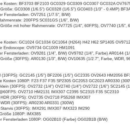
ige Kosten: BF3703 BF2103 GC0329 GC0309 GC0307 GC032A OV767
Größe: GC0308 (1/6.5") GC0328 (1/6.5") GC0403 (1/3" - 0.4MP) BF3A
er Fensterladen: OV7251 (1/7.5", B/W)
Rahmenrate: 200FPS SC031GS (1/6", B/W)
Größe mit hoher Rahmenrate: OV7725 (1/4", 60FPS), OV7740 (1/5", 
ige Kosten: GC1024 GC1034 GC1064 (H264) H42 H62 SP1405 OV97
 für Endoscope: OV9734 GC1009 HM1091
er Fensterladen: OV9281 (1/4", B/W) OV9782 (1/4", Farbe) AR0144 (1/
Größe (30FPS): AR0130 (1/3", B/W) OV10635 (1/2.7", Farbe, WDR, 96
 (10FPS): GC2145 (1/5") BF2206 (1/5") GC2335 OV2643 HM2056 BF
ige Kosten 1080P: F23 F37 F35 SP2305 GC2053 GC2023 AR0330 (3
klein (30FPS): OV2732 (1/4") OV2740 (1/4") OV2722 (1/6") SC2145 (1
@60FPS: OV2710 HM2131 IMX307 C2395 SC2315 F35 SC2310
-HDR (30FPS): OV2735 OV2718 PS5268 IMX307
-WDR (30FPS): AR0230 AR0331 (300W)
Starvis (30FPS): IMX291 IMX307 IMX323 IM290
 Größe 1080P: IMX385
er Fensterladen 1080P: OG02B10 (Farbe) OG02B1B (B/W)