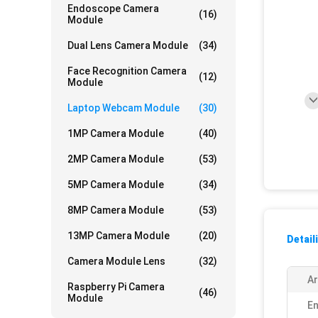
Endoscope Camera
(16)
Module
Dual Lens Camera Module
(34)
Face Recognition Camera
(12)
Module
Laptop Webcam Module
(30)
1MP Camera Module
(40)
2MP Camera Module
(53)
5MP Camera Module
(34)
8MP Camera Module
(53)
13MP Camera Module
(20)
Detail
Camera Module Lens
(32)
Ar
Raspberry Pi Camera
(46)
Module
En