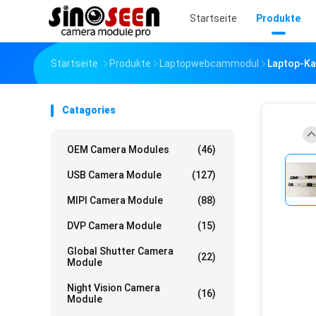
Startseite
Produkte
Startseite
Produkte
Laptopwebcammodul
Laptop-Ka
Catagories
OEM Camera Modules
(46)
USB Camera Module
(127)
MIPI Camera Module
(88)
DVP Camera Module
(15)
Global Shutter Camera
(22)
Module
Night Vision Camera
(16)
Module