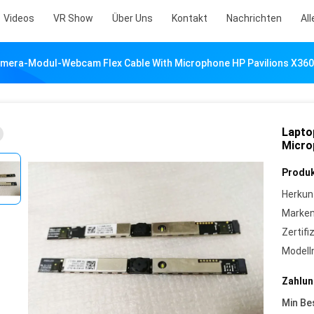
Videos
VR Show
Über Uns
Kontakt
Nachrichten
All
mera-Modul-Webcam Flex Cable With Microphone HP Pavilions X360
Lapto
Micro
Produk
Herkun
Marke
Zertifi
Model
Zahlun
Min Be