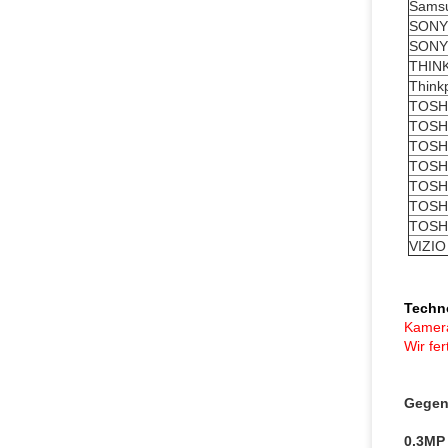
Sams
SONY
SONY
THIN
Think
TOSH
TOSH
TOSHI
TOSH
TOSH
TOSH
TOSH
VIZIO
Techn
Kamera
Wir fe
Gegen
0.3MP