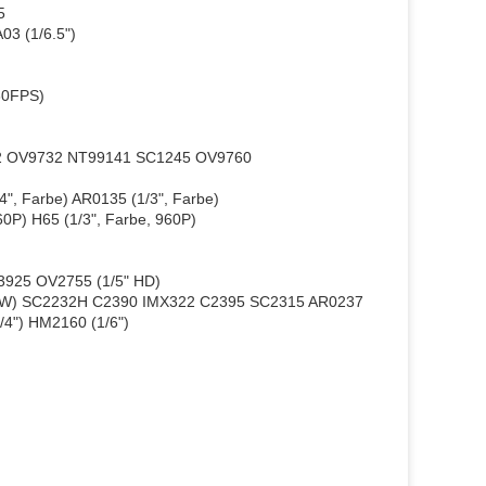
5
03 (1/6.5")
60FPS)
12 OV9732 NT99141 SC1245 OV9760
4", Farbe) AR0135 (1/3", Farbe)
0P) H65 (1/3", Farbe, 960P)
3925 OV2755 (1/5" HD)
00W) SC2232H C2390 IMX322 C2395 SC2315 AR0237
/4") HM2160 (1/6")