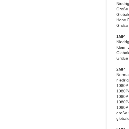
Niedr
Große 
Global
Hohe 
Große 
1MP
Niedr
Klein
Global
Große 
2MP
Normal
niedr
1080P 
1080P
1080P
1080P
1080P-
große
global