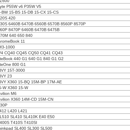
 Z600
yte P55W v6 P35W V5
-BW 15-BS 15-DB 15-CX 15-CS
20S 420
30S 6460B 6470B 6560B 6570B 8560P 8570P
60P 8470P 6460B 6470B 6475B
70M 640 650 840
hromeBook 11
M3-1000
V4 CQ40 CQ45 CQ50 CQ41 CQ43
iteBook 440 G1 640 G1 840 G1 G2
iteOne 800 G1
NVY 15T-3000
NVY 23
NVY X360 15-BQ 15M-BP 17M-AE
6-W X360 15-W
vilion M6
vilion X360 14M-CD 15M-CN
930P
412 L420 L421
L510 SL410 SL410K E40 E50
400S T410S T410SI
hinkpad SL400 SL300 SL500