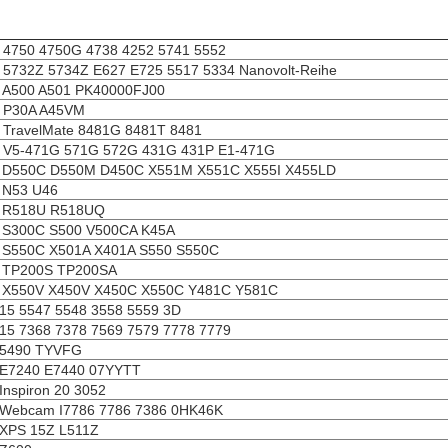
4750 4750G 4738 4252 5741 5552
5732Z 5734Z E627 E725 5517 5334 Nanovolt-Reihe
 A500 A501 PK40000FJ00
 P30A A45VM
TravelMate 8481G 8481T 8481
 V5-471G 571G 572G 431G 431P E1-471G
 D550C D550M D450C X551M X551C X555I X455LD
 N53 U46
 R518U R518UQ
 S300C S500 V500CA K45A
 S550C X501A X401A S550 S550C
 TP200S TP200SA
 X550V X450V X450C X550C Y481C Y581C
15 5547 5548 3558 5559 3D
15 7368 7378 7569 7579 7778 7779
 5490 TYVFG
 E7240 E7440 07YYTT
Inspiron 20 3052
Webcam I7786 7786 7386 0HK46K
XPS 15Z L511Z