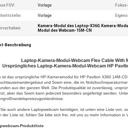
nse FOV:
Vorlage
Fokus-
hnittstelle:
Vorlage
Eigens
Kamera-Modul des Laptop-X360
,
Kamera-Modu
rvorheben:
Modul des Webcam-15M-CN
kt-Beschreibung
Laptop-Kamera-Modul-Webcam Flex Cable With M
Ursprüngliches Laptop-Kamera-Modul-Webcam HP Pavili
s ist das ursprüngliche HP-Kameramodul für HP Pavilion X360 14M-C
uchtauseinandergebaut und Soem eine, die im Notizbuchreparaturmarkt 
nden aus der ganzen Welt. Die Produktqualität ist zuverlässig, ursprü
nzt, aber das Soem kann jederzeit besonders angefertigt werden. Unt
ngroßhandelspreiszugeständnisse.
Sie auch andere Laptopwebcam benötigen, ist unten eine Liste von, w
in der Liste ist, fühlen Sie bitte sich frei, mit uns zu mehr Information in
pwebcam-Produktliste