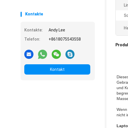
Li
Kontakte
Sc
He
Kontakte:
Andy Lee
Telefon:
+8618075543558
Produ
Kontakt
Diese
Gebra
und Ku
begre
Masse
Wenn 
nicht 
Lapto