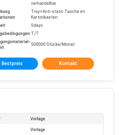
verhandelbar
ckung
Tray+Anti-static Tasche im
ationen:
Kartonkasten
eit:
5days
gsbedingungen:
T/T
gungsmaterial-
500000 Stücke/Monat
it:
Bestpreis
Kontakt
:
Vorlage
Vorlage