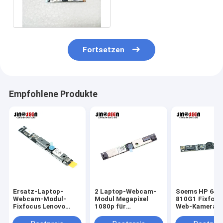
mit Mikrofon LED Digital
Fortsetzen
Empfohlene Produkte
Ersatz-Laptop-
2 Laptop-Webcam-
Soems HP 640
Webcam-Modul-
Modul Megapixel
810G1 Fixfocu
Fixfocus Lenovo
1080p für
Web-Kamera-M
T440 T450
Pferdestärken 640
2MP 1080p
G1 G2 810 G1 840 G1