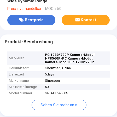
Wide Dynamic Range
Preis：verhandelbar
MOQ：50
Bestpreis
Kontakt
Produkt-Beschreibung
,
PC 1280*720P Kamera-Modul
Markieren
,
HP8560P-PC Kamera-Modul
Kamera-Modul IP-1280*720P
Herkunftsort
Shenzhen, China
Lieferzeit
5days
Markenname
Sinoseen
Min Bestellmenge
50
Modellnummer
SNS-HP-4530S
Sehen Sie mehr an