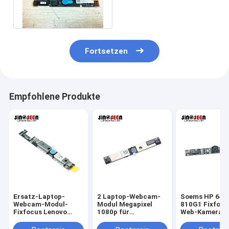
1280*720P 1MP Wide
Dynamic Range
Fortsetzen
Empfohlene Produkte
Ersatz-Laptop-
2 Laptop-Webcam-
Soems HP 640
Webcam-Modul-
Modul Megapixel
810G1 Fixfocu
Fixfocus Lenovo
1080p für
Web-Kamera-M
T440 T450
Pferdestärken 640
2MP 1080p
G1 G2 810 G1 840 G1