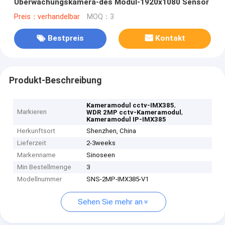
Überwachungskamera-des Modul-1920x1080 Sensor
Preis：verhandelbar
MOQ：3
Bestpreis
Kontakt
Produkt-Beschreibung
,
Kameramodul cctv-IMX385
Markieren
,
WDR 2MP cctv-Kameramodul
Kameramodul IP-IMX385
Herkunftsort
Shenzhen, China
Lieferzeit
2-3weeks
Markenname
Sinoseen
Min Bestellmenge
3
Modellnummer
SNS-2MP-IMX385-V1
Sehen Sie mehr an