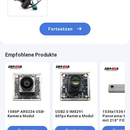
Überwachungskamera-des
Modul-1920x1080 Sensor
Fortsetzen
Empfohlene Produkte
1080P AR0234 USB-
USB2.0 IMX291
1536x1536 US
Kamera Modul
60fps Kamera Modul
Panorama-Ka
mit 210° FOV-
Objektiv