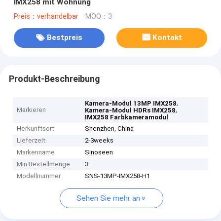
IMX258 mit Wohnung
Preis：verhandelbar
MOQ：3
Bestpreis
Kontakt
Produkt-Beschreibung
,
Kamera-Modul 13MP IMX258
Markieren
,
Kamera-Modul HDRs IMX258
IMX258 Farbkameramodul
Herkunftsort
Shenzhen, China
Lieferzeit
2-3weeks
Markenname
Sinoseen
Min Bestellmenge
3
Modellnummer
SNS-13MP-IMX258-H1
Sehen Sie mehr an