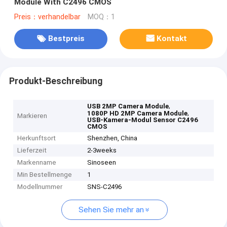
Module With C2496 CMOS
Preis：verhandelbar
MOQ：1
Bestpreis
Kontakt
Produkt-Beschreibung
,
USB 2MP Camera Module
,
1080P HD 2MP Camera Module
Markieren
USB-Kamera-Modul Sensor C2496
CMOS
Herkunftsort
Shenzhen, China
Lieferzeit
2-3weeks
Markenname
Sinoseen
Min Bestellmenge
1
Modellnummer
SNS-C2496
Sehen Sie mehr an