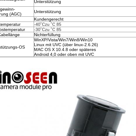
Unterstützung
tgewinn-
Unterstützung
rung (AGC)
Kundengerecht
temperatur
-40
˚Czu
 ˚C 85
ebstemperatur
-30
˚Czu
 ˚C 85
abellänge
Nichterfüllung
WinXP/Vista/Win7/Win8/Win10
Linux mit UVC (über linux-2.6.26)
stützungs-OS
MAC OS X 10.4.8 oder späteres
Android 4,0 oder oben mit UVC