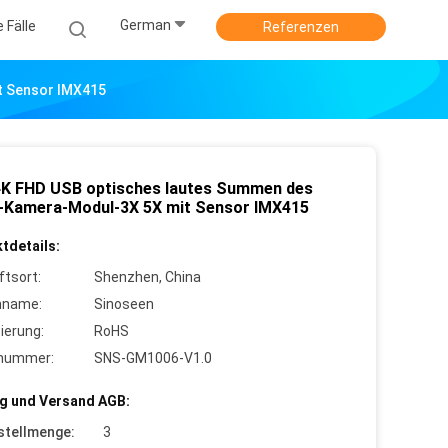
German
e Fälle
Referenzen
t Sensor IMX415
K FHD USB optisches lautes Summen des
Kamera-Modul-3X 5X mit Sensor IMX415
tdetails:
ftsort:
Shenzhen, China
nname:
Sinoseen
zierung:
RoHS
lnummer:
SNS-GM1006-V1.0
g und Versand AGB:
stellmenge:
3