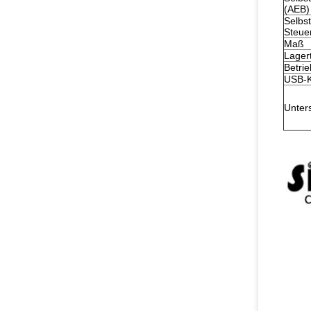
(AEB)
Selbs
Steue
Maß
Lager
Betri
USB-K
Unter