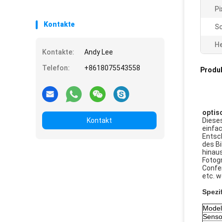
Pi
Kontakte
Sc
He
Kontakte:
Andy Lee
Telefon:
+8618075543558
Produ
optis
Kontakt
Diese
einfac
Entsc
des Bi
hinau
Fotogr
Confer
etc. w
Spezi
Model
Senso