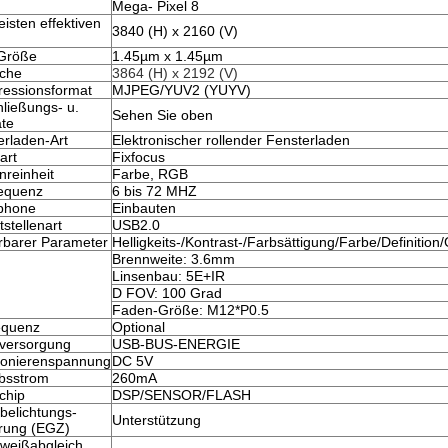
Mega- Pixel 8
isten effektiven 
3840 (H) x 2160 (V)
-Größe
1.45µm x 1.45µm
äche
3864 (H) x 2192 (V)
essionsformat
MJPEG/YUV2 (YUYV)
ließungs- u. 
Sehen Sie oben
ate
erladen-Art
Elektronischer rollender Fensterladen
art
Fixfocus
nreinheit
Farbe, RGB
requenz
6 bis 72 MHZ
phone
Einbauten
tstellenart
USB2.0
erbarer Parameter
Helligkeits-/Kontrast-/Farbsättigung/Farbe/Definiti
Brennweite: 3.6mm
Linsenbau: 5E+IR
D FOV: 100 Grad
Faden-Größe: M12*P0.5
equenz
Optional
versorgung
USB-BUS-ENERGIE
ionierenspannung
DC 5V
ebsstrom
260mA
chip
DSP/SENSOR/FLASH
belichtungs-
Unterstützung
rung (EGZ)
weißabgleich 