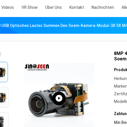
Videos
VR Show
Über Uns
Kontakt
Nachrichten
All
 USB Optisches Lautes Summen Des Soem-Kamera-Modul-3X 5X Mi
8MP 4
Soem-
Produk
Herkun
Marke
Zertifi
Model
Zahlun
Min Be