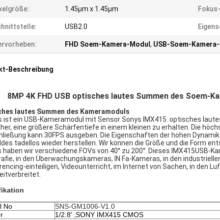
xelgröße:
1.45µm x 1.45µm
Fokus-
hnittstelle:
USB2.0
Eigens
rvorheben:
FHD Soem-Kamera-Modul
,
USB-Soem-Kamera-
kt-Beschreibung
8MP 4K FHD USB optisches lautes Summen des Soem-Ka
ches lautes Summen des Kameramoduls
s ist ein USB-Kameramodul mit Sensor Sonys IMX415. optisches lautes
her, eine größere Schärfentiefe in einem kleinen zu erhalten. Die höch
hließung kann 30FPS ausgeben. Die Eigenschaften der hohen Dynamik 
ldes tadellos wieder herstellen. Wir können die Größe und die Form en
s haben wir verschiedene FOVs von 40° zu 200°. Dieses IMX415USB-Ka
afie, in den Überwachungskameras, IN Fa-Kameras, in den industriell
encing-einteiligen, Videounterricht, im Internet von Sachen, in den 
eitverbreitet.
fikation
l No
SNS-GM1006-V1.0
r
1/2.8' ‚SONY IMX415 CMOS