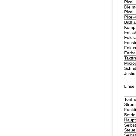
Pixel
Die me
Pixel
Pixel
Bildfl
Kompr
Entsch
Feldr
Fenst
Fokus
Farbe
Taktf
Mikro
Schnit
Justi
Linse
Tonfr
Strom
Funkt
Betri
Haupt
Selbst
Steue
Selbst