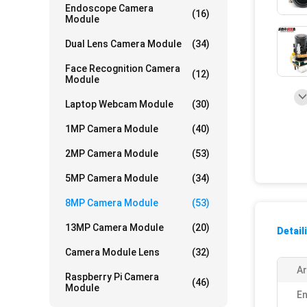
Endoscope Camera
(16)
Module
Dual Lens Camera Module
(34)
Face Recognition Camera
(12)
Module
Laptop Webcam Module
(30)
1MP Camera Module
(40)
2MP Camera Module
(53)
5MP Camera Module
(34)
8MP Camera Module
(53)
13MP Camera Module
(20)
Detail
Camera Module Lens
(32)
Ar
Raspberry Pi Camera
(46)
Module
En