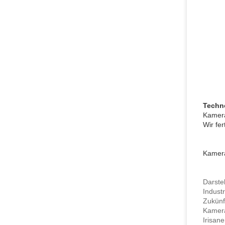
Techn
Kamera
Wir fe
Kamer
Darst
Ind
Zuk
Kamer
Iris