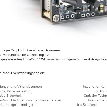
ologie Co., Ltd. Shenzhens Sinoseen
-Modulhersteller Chinas Top 10
rtigen alle Arten USB-/MIPI/DVPkameramodul gemäß Ihres Antrags bes
a-Modul-Verwendungsgebiete
ellungs- und Visionslösungen Integrierter Komplex u
ustrielle Bildverarbeitung Intelligente 
ünftige Sicherheit Optische Technologi
a-Modul fertigte Lösungen besonders an Internet der Sach
anerkennungstechnologie Iris Solutions