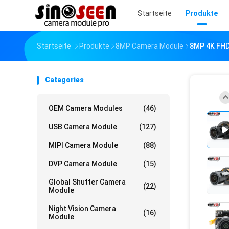
Startseite
Produkte
Startseite
Produkte
8MP Camera Module
8MP 4K FHD
Catagories
OEM Camera Modules
(46)
USB Camera Module
(127)
MIPI Camera Module
(88)
DVP Camera Module
(15)
Global Shutter Camera
(22)
Module
Night Vision Camera
(16)
Module