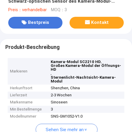
Schwarz-optischen Sensor des Kamera-Modul-
SC2210
Preis：verhandelbar
MOQ：3
Bestpreis
Kontakt
Produkt-Beschreibung
,
Kamera-Modul SC2210 HD
Großes Kamera-Modul der Öffnungs-
HD
Markieren
,
Sternenlicht-Nachtsicht-Kamera-
Modul
Herkunftsort
Shenzhen, China
Lieferzeit
2-3 Wochen
Markenname
Sinoseen
Min Bestellmenge
3
Modellnummer
SNS-GM1052-V1.0
Sehen Sie mehr an