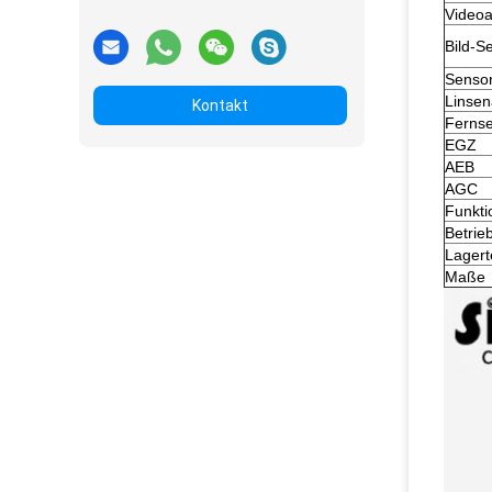
Video
Bild-S
Sensor
Linsen
Kontakt
Ferns
EGZ
AEB
AGC
Funkti
Betrie
Lagert
Maße