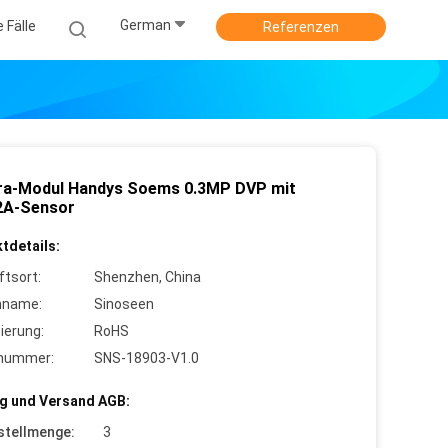
German
e Fälle
Referenzen
a-Modul Handys Soems 0.3MP DVP mit
2A-Sensor
tdetails:
ftsort:
Shenzhen, China
nname:
Sinoseen
zierung:
RoHS
lnummer:
SNS-18903-V1.0
g und Versand AGB:
stellmenge:
3