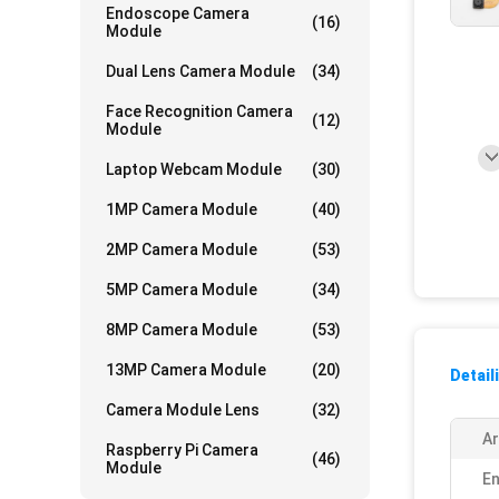
Endoscope Camera
(16)
Module
Dual Lens Camera Module
(34)
Face Recognition Camera
(12)
Module
Laptop Webcam Module
(30)
1MP Camera Module
(40)
2MP Camera Module
(53)
5MP Camera Module
(34)
8MP Camera Module
(53)
13MP Camera Module
(20)
Detail
Camera Module Lens
(32)
Ar
Raspberry Pi Camera
(46)
Module
En