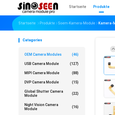
Startseite
Produkte
Startseite
Produkte
Soem-Kamera-Module
Kamera-M
Catagories
OEM Camera Modules
(46)
USB Camera Module
(127)
MIPI Camera Module
(88)
DVP Camera Module
(15)
Global Shutter Camera
(22)
Module
Night Vision Camera
(16)
Module