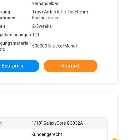
verhandelbar
ckung
Tray+Anti-static Tasche im
ationen:
Kartonkasten
eit:
2-3weeks
gsbedingungen:
T/T
gungsmaterial-
500000 Stücke/Monat
it:
Bestpreis
Kontakt
:
1/10“ GalaxyCore GC032A
Kundengerecht