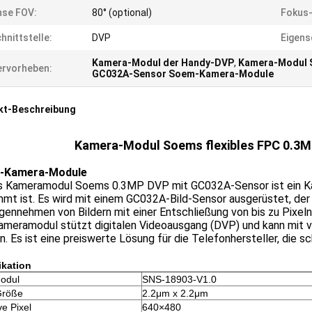
nse FOV:
80° (optional)
Fokus-
hnittstelle:
DVP
Eigens
Kamera-Modul der Handy-DVP
,
Kamera-Modul 
rvorheben:
GC032A-Sensor Soem-Kamera-Module
kt-Beschreibung
Kamera-Modul Soems flexibles FPC 0.3MP
-Kamera-Module
s Kameramodul Soems 0.3MP DVP mit GC032A-Sensor ist ein K
mt ist. Es wird mit einem GC032A-Bild-Sensor ausgerüstet, der
ennehmen von Bildern mit einer Entschließung von bis zu Pixeln
ameramodul stützt digitalen Videoausgang (DVP) und kann mit v
. Es ist eine preiswerte Lösung für die Telefonhersteller, die sc
ikation
odul
SNS-18903-V1.0
Größe
2.2μm x 2.2μm
ve Pixel
640×480