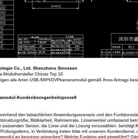
ologie Co., Ltd. Shenzhens Sinoseen
-Modulhersteller Chinas Top 10
rtigen alle Arten USB-/MIPI/DVPkameramodul gemäß Ihres Antrags bes
amodul-Kundenbezogenheitsprozeß
prechend den tatsächlichen Anwendungsszenario und den Funktionszi
tstrukturgröße, Bildklarheit, Rahmenrate, Linsenwinkel umfassend be
 passenden Sensor, die Linse und die Lösung vorzuwählen. benötigt 
Prüfungsdemo, in Verbindung treten bitte mit unserem Kundendienst, u
modul an benutzen wünschen? Welche Funktion wird eingeführt? Gibt