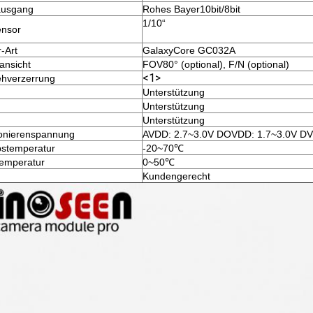
ausgang
Rohes Bayer10bit/8bit
1/10“
ensor
-Art
GalaxyCore GC032A
ansicht
FOV80° (optional), F/N (optional)
<1>
ehverzerrung
Unterstützung
Unterstützung
Unterstützung
onierenspannung
AVDD: 2.7~3.0V DOVDD: 1.7~3.0V DV
bstemperatur
-20~70℃
emperatur
0~50℃
Kundengerecht