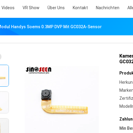
Videos
VR Show
Über Uns
Kontakt
Nachrichten
All
odul Handys Soems 0.3MP DVP Mit GC032A-Sensor
Kamer
GC03
Produk
Herkun
Marke
Zertifi
Model
Zahlun
Min Be