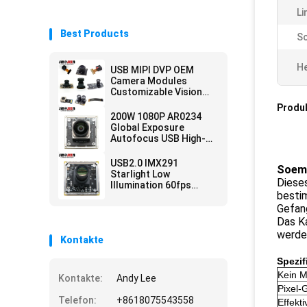
Li
Best Products
Sc
He
USB MIPI DVP OEM
Camera Modules
Customizable Vision
Solution Auto Focus
Produ
200W 1080P AR0234
Global Exposure
Autofocus USB High-
Speed Snapshot
Camera Module
USB2.0 IMX291
Soem
Starlight Low
Diese
Illumination 60fps
bestim
Camera Module For
Security Monitoring
Gefang
Das K
werden
Kontakte
Spezif
Kein M
Kontakte:
Andy Lee
Pixel-
Telefon:
+8618075543558
Effekti