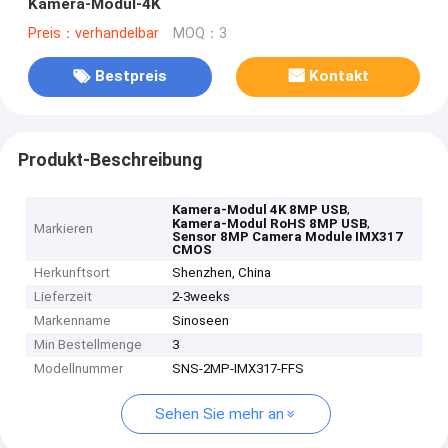
Kamera-Modul-4K
Preis：verhandelbar
MOQ：3
Bestpreis
Kontakt
Produkt-Beschreibung
,
Kamera-Modul 4K 8MP USB
,
Kamera-Modul RoHS 8MP USB
Markieren
Sensor 8MP Camera Module IMX317
CMOS
Herkunftsort
Shenzhen, China
Lieferzeit
2-3weeks
Markenname
Sinoseen
Min Bestellmenge
3
Modellnummer
SNS-2MP-IMX317-FFS
Sehen Sie mehr an