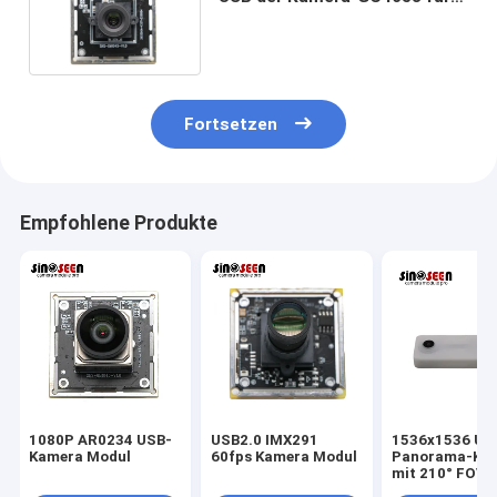
Personal-Identifizierung
Fortsetzen
Empfohlene Produkte
1080P AR0234 USB-
USB2.0 IMX291
1536x1536 US
Kamera Modul
60fps Kamera Modul
Panorama-Ka
mit 210° FOV-
Objektiv