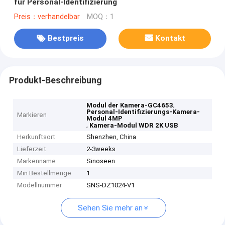
für Personal-Identifizierung
Preis：verhandelbar
MOQ：1
Bestpreis
Kontakt
Produkt-Beschreibung
,
Modul der Kamera-GC4653
Personal-Identifizierungs-Kamera-
Markieren
Modul 4MP
,
Kamera-Modul WDR 2K USB
Herkunftsort
Shenzhen, China
Lieferzeit
2-3weeks
Markenname
Sinoseen
Min Bestellmenge
1
Modellnummer
SNS-DZ1024-V1
Sehen Sie mehr an