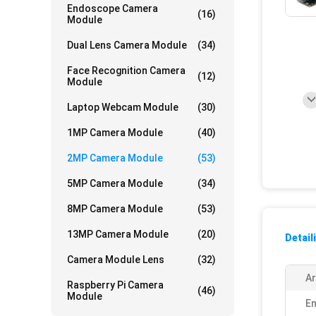
Endoscope Camera
(16)
Module
Dual Lens Camera Module
(34)
Face Recognition Camera
(12)
Module
Laptop Webcam Module
(30)
1MP Camera Module
(40)
2MP Camera Module
(53)
5MP Camera Module
(34)
8MP Camera Module
(53)
13MP Camera Module
(20)
Detail
Camera Module Lens
(32)
Ar
Raspberry Pi Camera
(46)
Module
En