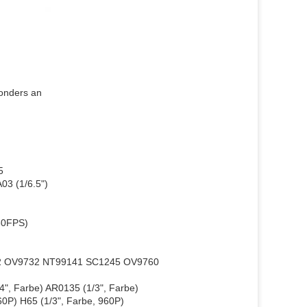
onders an
5
03 (1/6.5")
60FPS)
12 OV9732 NT99141 SC1245 OV9760
4", Farbe) AR0135 (1/3", Farbe)
0P) H65 (1/3", Farbe, 960P)