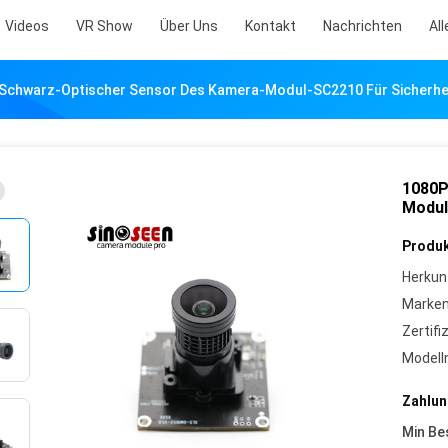
Videos
VR Show
Über Uns
Kontakt
Nachrichten
All
Schwarz-Optischer Sensor Des Kamera-Modul-SC2210 Für Sicherh
1080P
Modul
Produk
Herkun
Marke
Zertifi
Model
Zahlun
Min Be