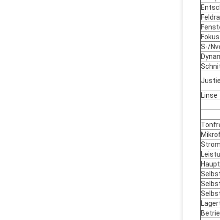
Entsc
Feldr
Fenst
Fokus
S-/Nv
Dynam
Schni
Justi
Linse
Tonfr
Mikro
Strom
Leist
Haupt
Selbs
Selbs
Selbs
Lager
Betri