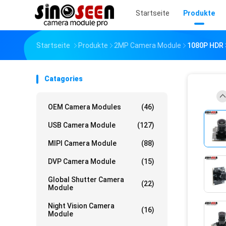
Startseite
Produkte
Startseite
Produkte
2MP Camera Module
1080P HDR 
Catagories
OEM Camera Modules
(46)
USB Camera Module
(127)
MIPI Camera Module
(88)
DVP Camera Module
(15)
Global Shutter Camera
(22)
Module
Night Vision Camera
(16)
Module