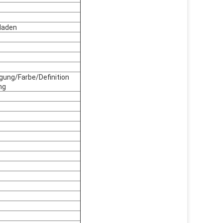
rladen
igung/Farbe/Definition
ng