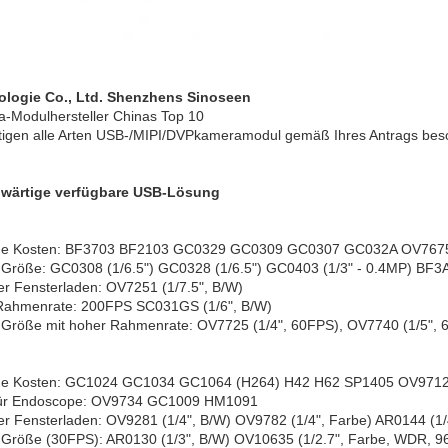
ologie Co., Ltd. Shenzhens Sinoseen
-Modulhersteller Chinas Top 10
rtigen alle Arten USB-/MIPI/DVPkameramodul gemäß Ihres Antrags bes
wärtige verfügbare USB-Lösung
ige Kosten: BF3703 BF2103 GC0329 GC0309 GC0307 GC032A OV767
Größe: GC0308 (1/6.5") GC0328 (1/6.5") GC0403 (1/3" - 0.4MP) BF3A
er Fensterladen: OV7251 (1/7.5", B/W)
Rahmenrate: 200FPS SC031GS (1/6", B/W)
Größe mit hoher Rahmenrate: OV7725 (1/4", 60FPS), OV7740 (1/5", 
ige Kosten: GC1024 GC1034 GC1064 (H264) H42 H62 SP1405 OV97
 für Endoscope: OV9734 GC1009 HM1091
er Fensterladen: OV9281 (1/4", B/W) OV9782 (1/4", Farbe) AR0144 (1/
Größe (30FPS): AR0130 (1/3", B/W) OV10635 (1/2.7", Farbe, WDR, 96