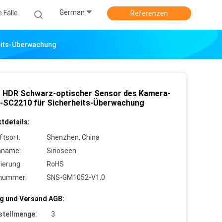
German
e Fälle
Referenzen
eits-Überwachung
 HDR Schwarz-optischer Sensor des Kamera-
-SC2210 für Sicherheits-Überwachung
tdetails:
ftsort:
Shenzhen, China
nname:
Sinoseen
zierung:
RoHS
lnummer:
SNS-GM1052-V1.0
g und Versand AGB:
stellmenge:
3