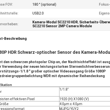
nse FOV:
180 ° (optional)
Fokus-
hnittstelle:
USB2.0
Eigens
Kamera-Modul SC2210 HDR
,
Sicherheits-Über
rvorheben:
SC2210 Sensor 2MP Camera Module
kt-Beschreibung
80P HDR Schwarz-optischer Sensor des Kamera-Modul
mt den schwarzen photopolar Chip an, der Nachtsichteffekt ist aus
er Verwendung der neuen leistungsstarken Sternenlichtverbesseru
erstützungs-1/1.8 ″ großer optischer Videoausgang Größe 1080P
tzdreiergruppenbelichtung WDR mit dynamischer Reihendeckung
fikation
1/1.8"
r
isten effektiven Pixel
1920 (H) X1080 (V)
-Größe
4.0μm x 4.0μm
essionsformat
MJPG/YUY2