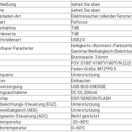
hließung
sehen Sie oben
ate
sehen Sie oben
erladen-Art
Elektronischer rollender Fenste
art
Fixfocus
erhältnis
TdB
ikwerte
TdB
ttstellenart
USB2.0
Helligkeits-/Kontrast-/Farbsätt
erbarer Parameter
Gamma/Weißabgleich/Belichtu
Brennweite: 3.6mm
FOV: D180° H180°V180°F/N (2,0)
Faden-Größe: M12*P0.5
equenz
Unterstützung
fon
Einbauten
versorgung
USB-BUS-ENERGIE
ungsaufnahme
DC 5V, 200mA
chip
DSP/SENSOR/FLASH
tbelichtungs-Steuerung (EGZ)
Unterstützung
tweißabgleich (AEB)
Unterstützung
tgewinn-Steuerung (AGC)
Nicht gestützt
temperatur
-20~80℃
ebstemperatur
0~60℃