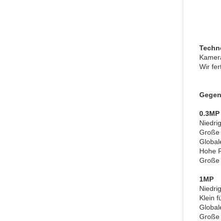
Techn
Kamera
Wir fe
Gegen
0.3MP
Niedr
Große 
Global
Hohe 
Große 
1MP
Niedr
Klein
Global
Große 