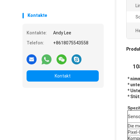
Li
Kontakte
Sc
He
Kontakte:
Andy Lee
Telefon:
+8618075543558
Produ
10
Kontakt
* nim
* unt
* Unt
* Stü
Spezi
Senso
Die me
Pixel
Kompr