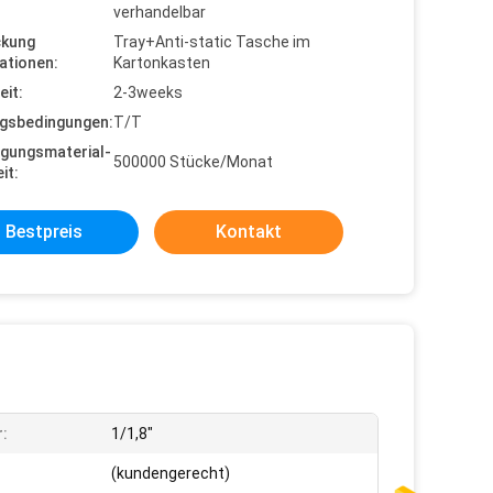
verhandelbar
ckung
Tray+Anti-static Tasche im
ationen:
Kartonkasten
eit:
2-3weeks
gsbedingungen:
T/T
gungsmaterial-
500000 Stücke/Monat
it:
Bestpreis
Kontakt
:
1/1,8"
(kundengerecht)