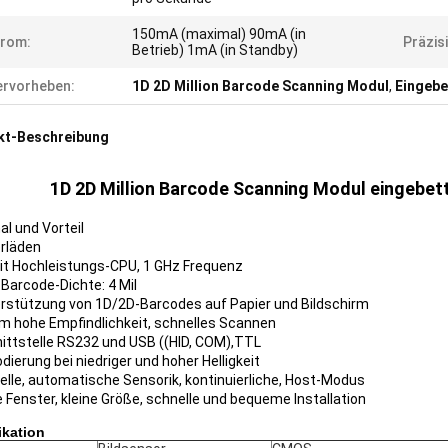
150mA (maximal) 90mA (in
trom:
Präzis
Betrieb) 1mA (in Standby)
rvorheben:
1D 2D Million Barcode Scanning Modul
,
Eingebe
kt-Beschreibung
1D 2D Million Barcode Scanning Modul eingebet
l und Vorteil
erläden
Bit Hochleistungs-CPU, 1 GHz Frequenz
 Barcode-Dichte: 4 Mil
erstützung von 1D/2D-Barcodes auf Papier und Bildschirm
m hohe Empfindlichkeit, schnelles Scannen
nittstelle RS232 und USB ((HID, COM),TTL
dierung bei niedriger und hoher Helligkeit
lle, automatische Sensorik, kontinuierliche, Host-Modus
 Fenster, kleine Größe, schnelle und bequeme Installation
ikation