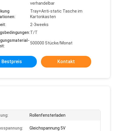
verhandelbar
ckung
Tray+Anti-static Tasche im
ationen:
Kartonkasten
eit:
2-3weeks
gsbedingungen:
T/T
gungsmaterial-
500000 Stücke/Monat
it:
Bestpreis
Kontakt
tung:
Rollenfensterladen
bsspannung:
Gleichspannung 5V