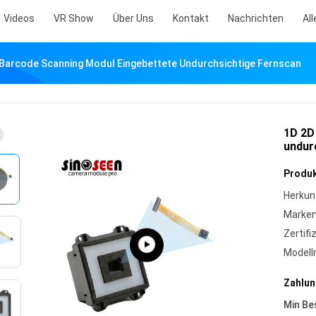
Videos
VR Show
Über Uns
Kontakt
Nachrichten
All
n Barcode Scanning Modul Eingebettete Undurchsichtige Fernscan
1D 2D
undur
Produk
Herkun
Marke
Zertifi
Model
Zahlun
Min Be