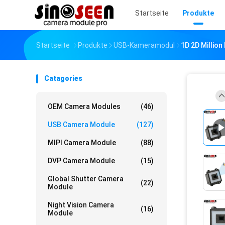
Startseite
Produkte
Startseite
Produkte
USB-Kameramodul
1D 2D Millio
Catagories
OEM Camera Modules
(46)
USB Camera Module
(127)
MIPI Camera Module
(88)
DVP Camera Module
(15)
Global Shutter Camera
(22)
Module
Night Vision Camera
(16)
Module