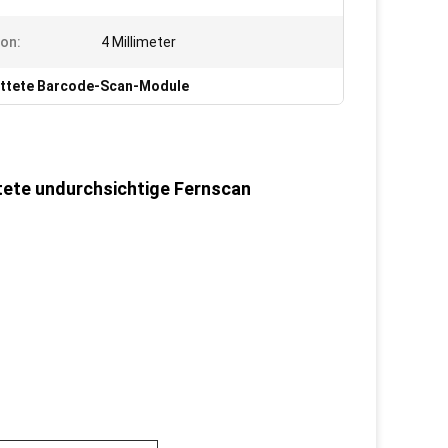
ion:
4 Millimeter
ttete Barcode-Scan-Module
tete undurchsichtige Fernscan