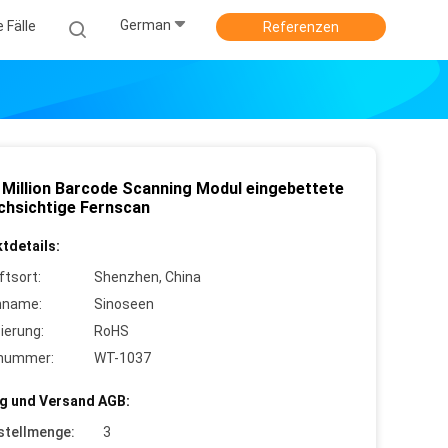
German
e Fälle
Referenzen
 Million Barcode Scanning Modul eingebettete
chsichtige Fernscan
tdetails:
ftsort:
Shenzhen, China
nname:
Sinoseen
zierung:
RoHS
lnummer:
WT-1037
g und Versand AGB:
stellmenge:
3