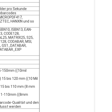
ilder pro Sekunde
rmbarcodes
 MICROPDF417,
ZTEC, HANXIN und so
ISBN10, ISBN13, EAN-
93, CODE128,
L25, MATRIX25, S25,
_128, CODABAR, MSI,
S, GS1_DATABAR,
DATABAR_EXP
5-150mm ((10mil
) 15 bis 120 mm ((10 Mil
 15 bis 110 mm (8 mm
11-110mm ((8mm
Barcode-Qualität und den
lusst werden