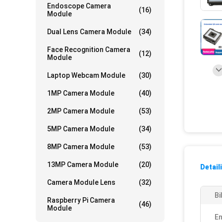
Endoscope Camera
(16)
Module
Dual Lens Camera Module
(34)
Face Recognition Camera
(12)
Module
Laptop Webcam Module
(30)
1MP Camera Module
(40)
2MP Camera Module
(53)
5MP Camera Module
(34)
8MP Camera Module
(53)
13MP Camera Module
(20)
Detail
Camera Module Lens
(32)
Bi
Raspberry Pi Camera
(46)
Module
En