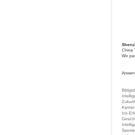
Shenz
China 
Wir pa
Anwen
Bildge
Intelli
Zukunf
Kamera
Iris-E
Gesic
Intell
Spezie