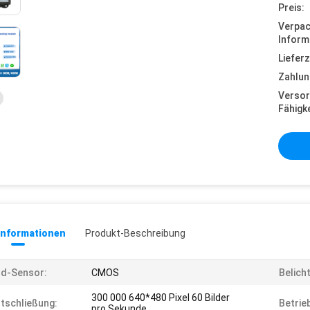
Preis:
Verpa
Inform
Lieferz
Zahlun
Versor
Fähigke
informationen
Produkt-Beschreibung
ld-Sensor:
CMOS
Belich
300 000 640*480 Pixel 60 Bilder
tschließung:
Betrie
pro Sekunde