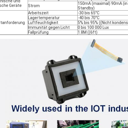
nische und
150mA (maximal) 90mA (in 
ische Geräte
Strom
Standby)
Arbeitszeit
-30 bis 65°C
Lagertemperatur
-40 bis 70°C
tanforderung
Luftfeuchtigkeit
5% bis 95% ((Nicht kondens
Immunität gegen Licht
0 bis 100 000 Lux
Fallprüfung
1.8M ((6ft)