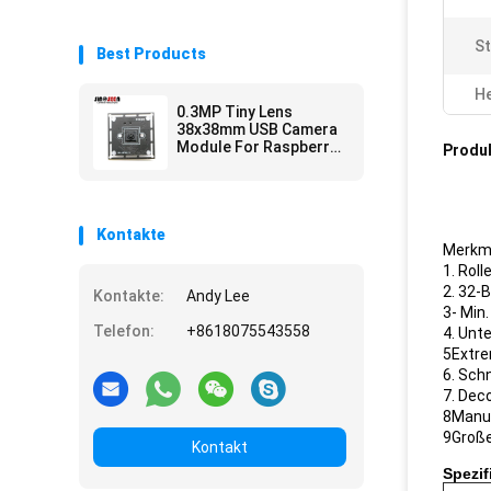
S
Best Products
He
0.3MP Tiny Lens
38x38mm USB Camera
Module For Raspberry
Produ
Pi GC0328 CMOS
Sensor
Kontakte
Merkma
1. Roll
2. 32-
Kontakte:
Andy Lee
3- Min.
Telefon:
+8618075543558
4. Unt
5Extre
6. Sch
7. Deco
8Manue
9Große
Kontakt
Spezif