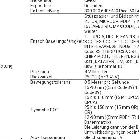
Bildsensor
CMOS
Exposition
Rollläden
Entschließung
300 000 640*480 Pixel 60 B
Stützpapier- und Bildschi
2D: QR, MICROQR, PDF417,
DATAMATRIX, MAXICODE, A
weiter.
1D: UPC-A, UPC-E, EAN-13, 
Entschlüsselungsfähigkeit
8,CODE39, CODE 11, CODE 
INTERLEAVED25, INDUSTRIA
Code 32, TRIOPTIC39, GS1
CHINA POST, TELEPEN, RS
GS1_DATABAR_LIM, GS1_
istung
usw. alle normal 1D
Präzision
4 Millimeter
Blickwinkel
76.7°(H) x53.4°(V)
Bewegungstoleranz
0.5 Meter pro Sekunde
15-90mm ((5mil Code39) 1
Code39)
15 bis 110 mm ((5 Mil UPCA
UPCA)
25 bis 150 mm (15 mm QR)
Typische DOF
QR)
12-90mm ((5mm PDF417) 
Datenmatrix)
Die Leistung kann von der 
Umweltbedingungen beeinf
Arbeitsspannung
Gleichspannung 5V