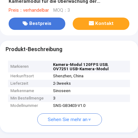
Kameramodul für die Überwachung der
Bildverarbeitung
Preis：verhandelbar
MOQ：3
Bestpreis
Kontakt
Produkt-Beschreibung
,
Kamera-Modul 120FPS USB
Markieren
OV7251 USB-Kamera-Modul
Herkunftsort
Shenzhen, China
Lieferzeit
2-3weeks
Markenname
Sinoseen
Min Bestellmenge
3
Modellnummer
SNS-GB3403-V1.0
Sehen Sie mehr an