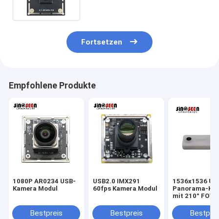
Bildverarbeitung
Fortsetzen
Empfohlene Produkte
1080P AR0234 USB-
USB2.0 IMX291
1536x1536 US
Kamera Modul
60fps Kamera Modul
Panorama-Ka
mit 210° FOV-
Objektiv
Bestpreis
Bestpreis
Bestprei