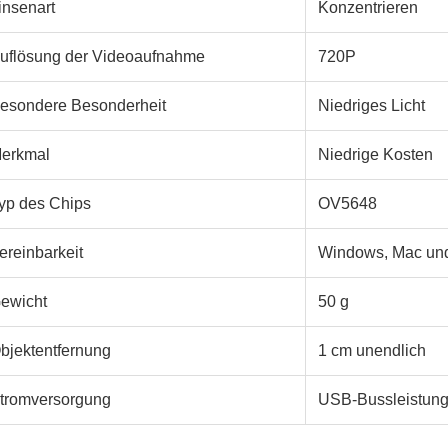
insenart
Konzentrieren
uflösung der Videoaufnahme
720P
esondere Besonderheit
Niedriges Licht
erkmal
Niedrige Kosten
yp des Chips
OV5648
ereinbarkeit
Windows, Mac und
ewicht
50 g
bjektentfernung
1 cm unendlich
tromversorgung
USB-Bussleistun