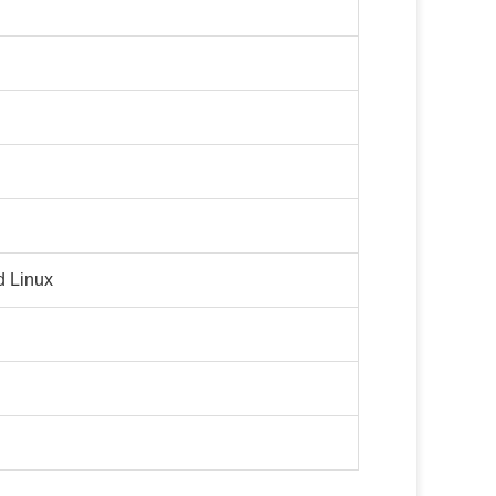
 Linux
g