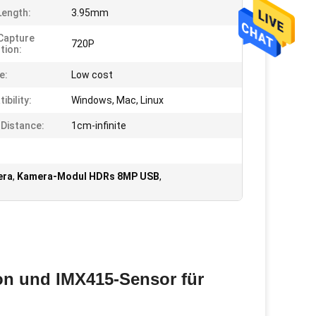
Length:
3.95mm
Capture
720P
tion:
e:
Low cost
bility:
Windows, Mac, Linux
 Distance:
1cm-infinite
era
,
Kamera-Modul HDRs 8MP USB
,
n und IMX415-Sensor für