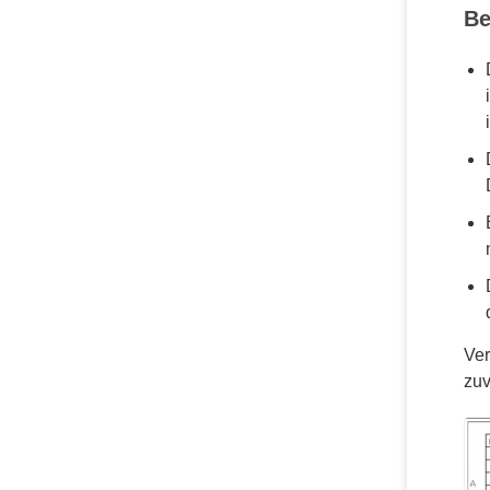
Be
Ver
zuv