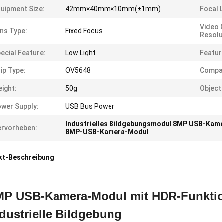
uipment Size:
42mm×40mm×10mm(±1mm)
Focal 
Video 
ns Type:
Fixed Focus
Resolu
ecial Feature:
Low Light
Featur
ip Type:
OV5648
Compati
ight:
50g
Object
wer Supply:
USB Bus Power
Industrielles Bildgebungsmodul 8MP USB-Kam
rvorheben:
8MP-USB-Kamera-Modul
kt-Beschreibung
MP USB-Kamera-Modul mit HDR-Funktio
dustrielle Bildgebung