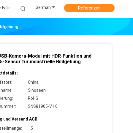
German
e Fälle
Referenzen
ildgebung
SB-Kamera-Modul mit HDR-Funktion und
5-Sensor für industrielle Bildgebung
tdetails:
ftsort:
China
nname:
Sinoseen
zierung:
RoHS
lnummer:
SNS81905-V1.0
g und Versand AGB:
stellmenge:
5