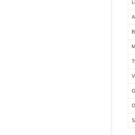
L
A
B
M
T
V
G
O
S