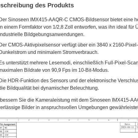
schreibung des Produkts
Der Sinoseen IMX415-AAQR-C CMOS-Bildsensor bietet eine her
in einem Formfaktor von 1/2,8 Zoll entworfen, was ihn ideal 
industrielle Bildgebungsanwendungen.
Der CMOS-Aktivpixelsensor verfügt über ein 3840 x 2160-Pixel-
Dunkelstrom und minimalem Stromverbrauch.
Es unterstützt mehrere Lesemodi, einschließlich Full-Pixel-Sc
maximalen Bildrate von 90,9 Fps im 10-Bit-Modus.
Die HDR-Funktion des Sensors und der elektronische Verschlus
die Bildqualität bei dynamischer Beleuchtung.
bessern Sie die Kameraleistung mit dem Sinoseen IMX415-AA
erlässige Bilder in anspruchsvollen Umgebungen gewährleistet