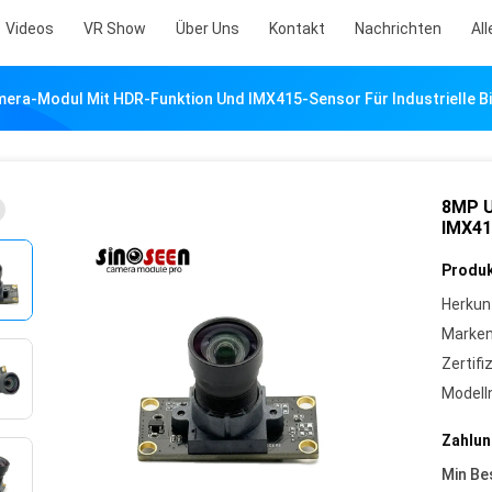
Videos
VR Show
Über Uns
Kontakt
Nachrichten
All
ra-Modul Mit HDR-Funktion Und IMX415-Sensor Für Industrielle B
8MP U
IMX41
Produk
Herkun
Marke
Zertifi
Model
Zahlun
Min Be