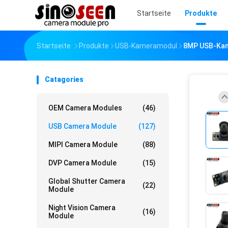
Startseite
Produkte
Startseite
Produkte
USB-Kameramodul
8MP USB-Kame
Catagories
OEM Camera Modules
(46)
USB Camera Module
(127)
MIPI Camera Module
(88)
DVP Camera Module
(15)
Global Shutter Camera
(22)
Module
Night Vision Camera
(16)
Module