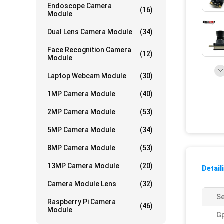
Endoscope Camera
(16)
Module
Dual Lens Camera Module
(34)
Face Recognition Camera
(12)
Module
Laptop Webcam Module
(30)
1MP Camera Module
(40)
2MP Camera Module
(53)
5MP Camera Module
(34)
8MP Camera Module
(53)
13MP Camera Module
(20)
Detail
Camera Module Lens
(32)
Se
Raspberry Pi Camera
(46)
Module
Gp