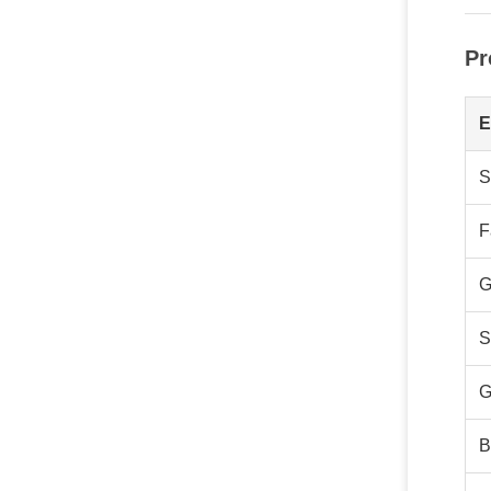
Pr
E
S
F
S
G
B