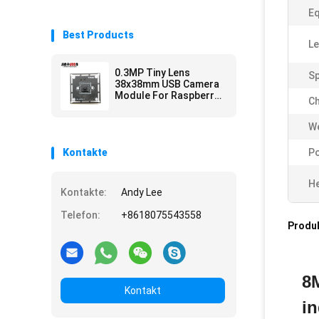
Eq
Best Products
Le
0.3MP Tiny Lens
Sp
38x38mm USB Camera
Module For Raspberry
Ch
Pi GC0328 CMOS
Sensor
We
Kontakte
Po
He
Kontakte:
Andy Lee
Telefon:
+8618075543558
Produ
8
Kontakt
in