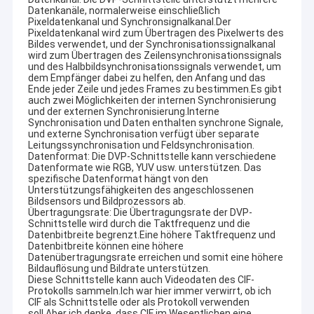
Datenkanäle, normalerweise einschließlich
Pixeldatenkanal und Synchronsignalkanal.Der
Pixeldatenkanal wird zum Übertragen des Pixelwerts des
Bildes verwendet, und der Synchronisationssignalkanal
wird zum Übertragen des Zeilensynchronisationssignals
und des Halbbildsynchronisationssignals verwendet, um
dem Empfänger dabei zu helfen, den Anfang und das
Ende jeder Zeile und jedes Frames zu bestimmen.Es gibt
auch zwei Möglichkeiten der internen Synchronisierung
und der externen Synchronisierung.Interne
Synchronisation und Daten enthalten synchrone Signale,
und externe Synchronisation verfügt über separate
Leitungssynchronisation und Feldsynchronisation.
Datenformat: Die DVP-Schnittstelle kann verschiedene
Datenformate wie RGB, YUV usw. unterstützen. Das
spezifische Datenformat hängt von den
Unterstützungsfähigkeiten des angeschlossenen
Bildsensors und Bildprozessors ab.
Übertragungsrate: Die Übertragungsrate der DVP-
Schnittstelle wird durch die Taktfrequenz und die
Datenbitbreite begrenzt.Eine höhere Taktfrequenz und
Datenbitbreite können eine höhere
Datenübertragungsrate erreichen und somit eine höhere
Bildauflösung und Bildrate unterstützen.
Diese Schnittstelle kann auch Videodaten des CIF-
Protokolls sammeln.Ich war hier immer verwirrt, ob ich
CIF als Schnittstelle oder als Protokoll verwenden
soll.Aber ich denke, dass CIF im Wesentlichen eine