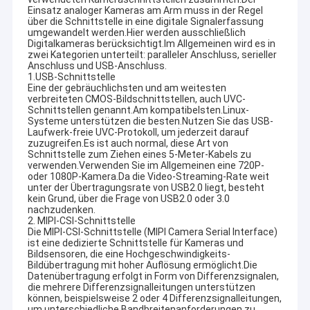
Einsatz analoger Kameras am Arm muss in der Regel
über die Schnittstelle in eine digitale Signalerfassung
umgewandelt werden.Hier werden ausschließlich
Digitalkameras berücksichtigt.Im Allgemeinen wird es in
zwei Kategorien unterteilt: paralleler Anschluss, serieller
Anschluss und USB-Anschluss.
1.USB-Schnittstelle
Eine der gebräuchlichsten und am weitesten
verbreiteten CMOS-Bildschnittstellen, auch UVC-
Schnittstellen genannt.Am kompatibelsten.Linux-
Systeme unterstützen die besten.Nutzen Sie das USB-
Laufwerk-freie UVC-Protokoll, um jederzeit darauf
zuzugreifen.Es ist auch normal, diese Art von
Schnittstelle zum Ziehen eines 5-Meter-Kabels zu
verwenden.Verwenden Sie im Allgemeinen eine 720P-
oder 1080P-Kamera.Da die Video-Streaming-Rate weit
unter der Übertragungsrate von USB2.0 liegt, besteht
kein Grund, über die Frage von USB2.0 oder 3.0
nachzudenken.
2. MIPI-CSI-Schnittstelle
Die MIPI-CSI-Schnittstelle (MIPI Camera Serial Interface)
ist eine dedizierte Schnittstelle für Kameras und
Bildsensoren, die eine Hochgeschwindigkeits-
Bildübertragung mit hoher Auflösung ermöglicht.Die
Datenübertragung erfolgt in Form von Differenzsignalen,
die mehrere Differenzsignalleitungen unterstützen
können, beispielsweise 2 oder 4 Differenzsignalleitungen,
um unterschiedliche Bandbreitenanforderungen zu