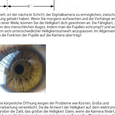
lt, ist der nächste Schritt, der Digitalkamera zu ermöglichen, zwisch
ahrung gehabt haben. Wenn Sie morgens aufwachen und die Vorhänge a
einer Weile, können Sie die Helligkeit dich gewöhnen an. Die Fähigkeit
illen des menschlichen Auges. Indem man die Pupillen schrumpft und we
 sich unterschiedlicher Helligkeitsumwelt anzupassen. Im Allgemei
die Funktion der Pupille auf die Kamera überträgt.
die körperliche Öffnung wegen der Probleme wie Kosten, Größe und
erarbeitung verwirklicht. Da die Antwort der Helligkeit auf dem elektro
ößer die Zahl, das größer die Helligkeit. Dann, wenn die Kamera findet,