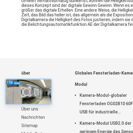
Umwelt verhältnismäßig dunkel ist, können die Helligkeitsd
dieses Konzept sind der digitale Gewinn Gewinn. Wenn es ei
größer das digitale Erhellen. Eine andere Weise, die Helligke
Zeit, das Bild das heller ist, das allgemein als die Exposit
Digitalkamera die Helligkeit des Fotos justieren, indem sie
die Belichtungsautomatikfunktion AE der Digitalkamera fe
über
Globales Fensterladen-Kame
Startseite
Modul
Produkte
Kamera-Modul-globaler
VR Show
Fensterladen OG02B10 60
Über uns
USB für industrielle
Nachrichten
Anwendungen der industrie
Kamera-Modul USB2.0 der
Sitemap
Bildverarbeitung
geringen Energie des Sens