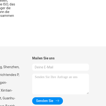
ellen,
e ISO, das
nger die
ann die
e zusammen
Mailen Sie uns
g, Shenzhen,
richtendes P,
gxin-
 Xintian-
, Guanhu-
Senden Sie
hua-Bezirk