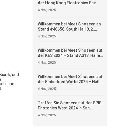
der Hong Kong Electronics Fair
2025 – Stand #5E-H15, 13.–16.
4 Nov, 2025
April
Willkommen bei Meet Sinoseen an
Stand #40656, South Hall 3, 2.
Etage — Präsentation innovativer
4 Nov, 2025
Kameramodul-Lösungen
Willkommen bei Meet Sinoseen auf
der KES 2024 – Stand A313, Halle
A, 1. Etage
4 Nov, 2025
Bionik, und
Willkommen bei Meet Sinoseen auf
n
der Embedded World 2024 – Halle
schliche
5, Stand 5-235c
d
4 Nov, 2025
Treffen Sie Sinoseen auf der SPIE
Photonics West 2024 in San
Francisco — Präsentation
4 Nov, 2025
modernster
Kameramodullösungen