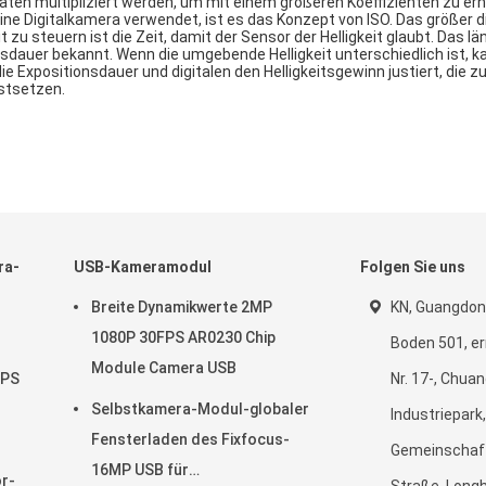
aten multipliziert werden, um mit einem größeren Koeffizienten zu erh
ne Digitalkamera verwendet, ist es das Konzept von ISO. Das größer di
it zu steuern ist die Zeit, damit der Sensor der Helligkeit glaubt. Das lä
ionsdauer bekannt. Wenn die umgebende Helligkeit unterschiedlich ist, k
 die Expositionsdauer und digitalen den Helligkeitsgewinn justiert, di
stsetzen.
ra-
USB-Kameramodul
Folgen Sie uns
Breite Dynamikwerte 2MP
KN, Guangdon
1080P 30FPS AR0230 Chip
Boden 501, er
Module Camera USB
FPS
Nr. 17-, Chuan
Selbstkamera-Modul-globaler
Industriepark,
llen
Fensterladen des Fixfocus-
Gemeinschaft
16MP USB für
or-
Straße, Long