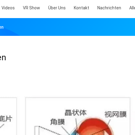
Videos
VR Show
Über Uns
Kontakt
Nachrichten
All
en
en