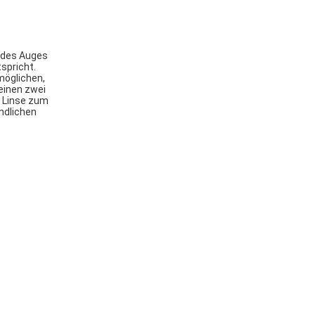
e des Auges
spricht.
möglichen,
einen zwei
r Linse zum
ndlichen