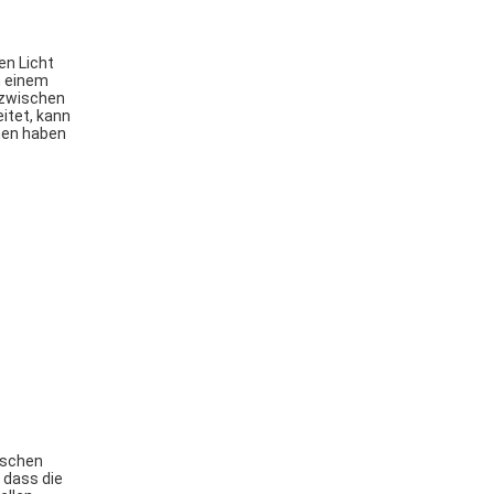
en Licht
n einem
, zwischen
itet, kann
nen haben
nischen
 dass die