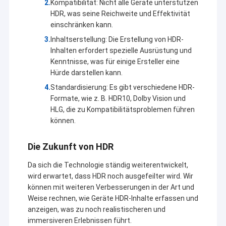
Kompatibilität: Nicht alle Geräte unterstützen
dem konkurrenzfähigsten Preis und der besten Qualität
VR Show
HDR, was seine Reichweite und Effektivität
anzubieten.
einschränken kann.
Über uns
Zur Zeit beziehen unsere Produkte in USB-Kameramodul-, MIPI-
Inhaltserstellung: Die Erstellung von HDR-
Kameramodul, IN DVP-Kamera Modul, Handykameramodul,
Inhalten erfordert spezielle Ausrüstung und
Fabrik Tour
Notizbuchkameramodul, Überwachungskamera, Autokamera
Kenntnisse, was für einige Ersteller eine
und intelligente Schleifsteinkameraprodukte in vielen
verschiedenen Bereichen wie VR, AR, 3D, AI, tragbarem Gerät,
Hürde darstellen kann.
Qualitätskontrolle
Kopfhörer, Glas
robotik, IoT, medizinisches industrielles mit
ein
,
Standardisierung: Es gibt verschiedene HDR-
agrotechny, Biometrie, Darstellung, industrielle Bildverarbeitung,
Kontakt
Formate, wie z. B. HDR10, Dolby Vision und
maschinelles Sehen, Sicherheit, usw. Jedes mögliches Produkt,
das mit Kameramodul bezogen wird,
können wir die beste
HLG, die zu Kompatibilitätsproblemen führen
Lösung für Sie finden.
können.
Nachrichten
Alle Fälle
Die Zukunft von HDR
Da sich die Technologie ständig weiterentwickelt,
Referenzen
wird erwartet, dass HDR noch ausgefeilter wird. Wir
können mit weiteren Verbesserungen in der Art und
Weise rechnen, wie Geräte HDR-Inhalte erfassen und
anzeigen, was zu noch realistischeren und
Soem-Kamera-Module
immersiveren Erlebnissen führt.