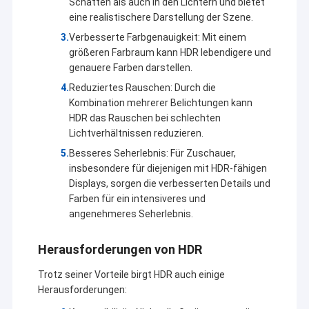
Schatten als auch in den Lichtern und bietet
eine realistischere Darstellung der Szene.
Verbesserte Farbgenauigkeit: Mit einem
größeren Farbraum kann HDR lebendigere und
genauere Farben darstellen.
Reduziertes Rauschen: Durch die
Kombination mehrerer Belichtungen kann
HDR das Rauschen bei schlechten
Lichtverhältnissen reduzieren.
Besseres Seherlebnis: Für Zuschauer,
insbesondere für diejenigen mit HDR-fähigen
Displays, sorgen die verbesserten Details und
Farben für ein intensiveres und
angenehmeres Seherlebnis.
Startseite
Technologie Co., Ltd. Shenzhens Sinoseen wurde im März 2009
Herausforderungen von HDR
hergestellt. Für Überjahrzehnte ist Sinoseen dem Versehen von
Produkte
Kunden mit verschiedenem OEM/ODM besonders anfertigte
Trotz seiner Vorteile birgt HDR auch einige
CMOS-Bildverarbeitungslösungen vom Entwurf und von der
Herausforderungen:
Videos
Entwicklung, Herstellung eingeweiht worden, zu den
Nachverkäufen sind one-stop service.we überzeugt, Kunden mit