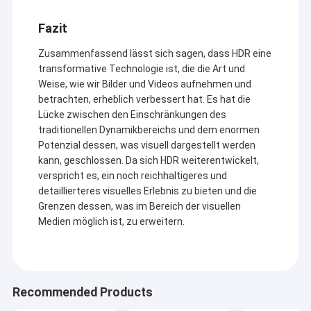
USB-Kameramodul
Fazit
MIPI-Kameramodul
Zusammenfassend lässt sich sagen, dass HDR eine
transformative Technologie ist, die die Art und
DVP-Kameramodul
Weise, wie wir Bilder und Videos aufnehmen und
betrachten, erheblich verbessert hat. Es hat die
Globales Fensterladen-Kamera-Modul
Lücke zwischen den Einschränkungen des
traditionellen Dynamikbereichs und dem enormen
Nachtsicht-Kamera-Modul
Potenzial dessen, was visuell dargestellt werden
kann, geschlossen. Da sich HDR weiterentwickelt,
Endoscopekameramodul
verspricht es, ein noch reichhaltigeres und
detaillierteres visuelles Erlebnis zu bieten und die
Doppellinsen-Kamera-Modul
Grenzen dessen, was im Bereich der visuellen
Medien möglich ist, zu erweitern.
Gesichtserkennungs-Kamera-Modul
Laptopwebcammodul
1MP Camera Module
Recommended Products