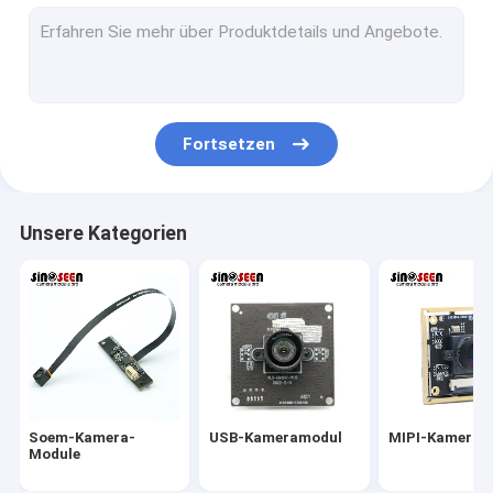
USB-Kameramodul
MIPI-Kameramodul
DVP-Kameramodul
Fortsetzen
Globales Fensterladen-Kamera-Modul
Nachtsicht-Kamera-Modul
Unsere Kategorien
Endoscopekameramodul
Doppellinsen-Kamera-Modul
Gesichtserkennungs-Kamera-Modul
Laptopwebcammodul
Soem-Kamera-
USB-Kameramodul
MIPI-Kameram
1MP Camera Module
Module