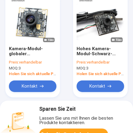
Kamera-Modul-
Hohes Kamera-
globaler
Modul-Schwarz-
Fensterladen
weißes Bild 120FPS
Preis:
verhandelbar
Preis:
verhandelbar
OG02B10 60FPS USB
Rahmen-Rate Ovs
MOQ:
3
MOQ:
3
für industrielle
9281
Anwendungen der
Holen Sie sich aktuelle Preis
Holen Sie sich aktuelle Preis
industriellen
Bildverarbeitung
Kontakt
Kontakt
Sparen Sie Zeit
Lassen Sie uns mit Ihnen die besten
Produkte kontaktieren.