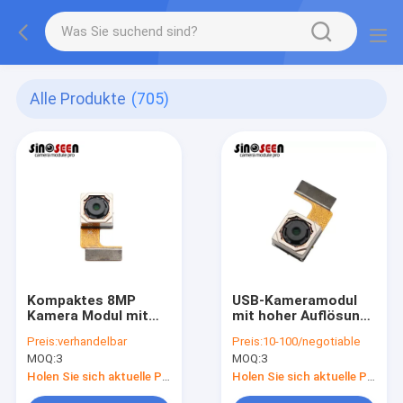
Alle Produkte
(705)
Kompaktes 8MP
USB-Kameramodul
Kamera Modul mit
mit hoher Auflösung
Autofokus und
OV8825
Preis:
verhandelbar
Preis:
10-100/negotiable
OV8825 Sensor für
MOQ:
3
MOQ:
3
anpassbare
Holen Sie sich aktuelle Preis
Holen Sie sich aktuelle Preis