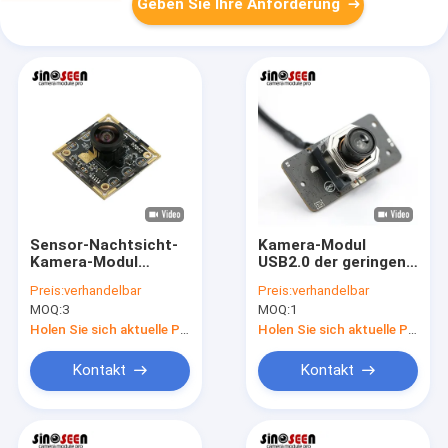
Geben Sie Ihre Anforderung
Sensor-Nachtsicht-
Kamera-Modul
Kamera-Modul
USB2.0 der geringen
SONYS IMX335 für
Energie des Sensor-
Preis:
verhandelbar
Preis:
verhandelbar
Himbeerpu
AR0144 ultra
MOQ:
3
MOQ:
1
schließen Linse M12
an
Holen Sie sich aktuelle Preis
Holen Sie sich aktuelle Preis
Kontakt
Kontakt