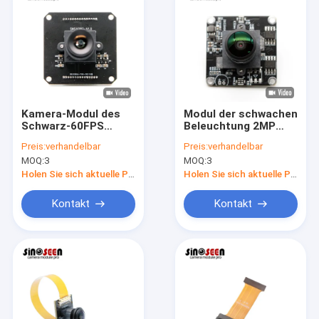
Kamera-Modul des
Modul der schwachen
Schwarz-60FPS
Beleuchtung 2MP
weißes des Bild-
Night Vision Camera
Preis:
verhandelbar
Preis:
verhandelbar
Ar0144 für
mit Sensor SONYS
MOQ:
3
MOQ:
3
industrielle
IMX307
Bildverarbeitung
Holen Sie sich aktuelle Preis
Holen Sie sich aktuelle Preis
Kontakt
Kontakt
Startseite
Produkte
Videos