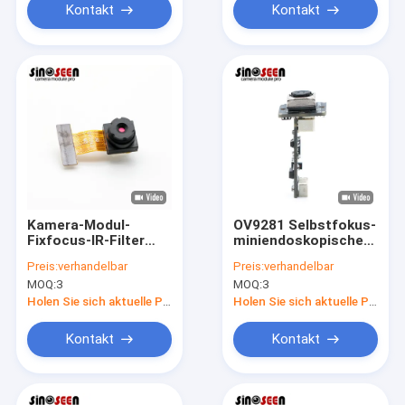
Kontakt
Kontakt
Kamera-Modul-
OV9281 Selbstfokus-
Fixfocus-IR-Filter
miniendoskopisches
0.3MP OV7740 CMOS
des Sensor-1MP Usb
Preis:
verhandelbar
Preis:
verhandelbar
Sensor-DVP
Camera Module für
MOQ:
3
MOQ:
3
globale Belichtung
Holen Sie sich aktuelle Preis
Holen Sie sich aktuelle Preis
Kontakt
Kontakt