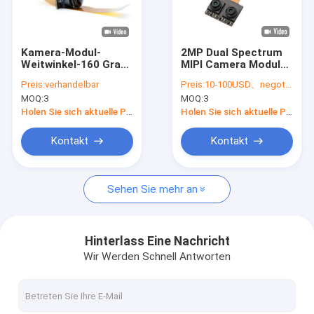
VR Show
Über uns
Kamera-Modul-
2MP Dual Spectrum
Weitwinkel-160 Grad
MIPI Camera Module
Fabrik Tour
2MP 1080P 30FPS
with IR850 and RGB
Preis:
verhandelbar
Preis:
10-100USD、negotiable
DVP mit Sensor
Filters for Enhanced
MOQ:
3
MOQ:
3
OV2718
Vision and Accurate
Qualitätskontrolle
Color Imaging
Holen Sie sich aktuelle Preis
Holen Sie sich aktuelle Preis
Kontakt
Kontakt
Kontakt
Nachrichten
Sehen Sie mehr an
Alle Fälle
Referenzen
Hinterlass Eine Nachricht
Wir Werden Schnell Antworten
Soem-Kamera-Module