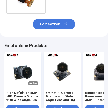
Fixfocus-2592*1944
Fortsetzen
Empfohlene Produkte
High Definition 4MP
4MP MIPI Camera
Kompaktes MIP
MIPI Camera Module
Module with Wide
Kameramodul 
with Wide Angle Lens
Angle Lens and High
4MP-Bildsenso
for Industrial Vision
Resolution Sensor
Weitwinkelobje
and Surveillance
for Embedded and