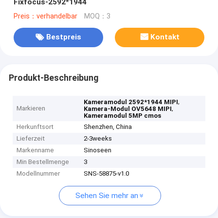
Fixfocus-2592*1944
Preis：verhandelbar
MOQ：3
Bestpreis
Kontakt
Produkt-Beschreibung
,
Kameramodul 2592*1944 MIPI
Markieren
,
Kamera-Modul OV5648 MIPI
Kameramodul 5MP cmos
Herkunftsort
Shenzhen, China
Lieferzeit
2-3weeks
Markenname
Sinoseen
Min Bestellmenge
3
Modellnummer
SNS-58875-v1.0
Sehen Sie mehr an