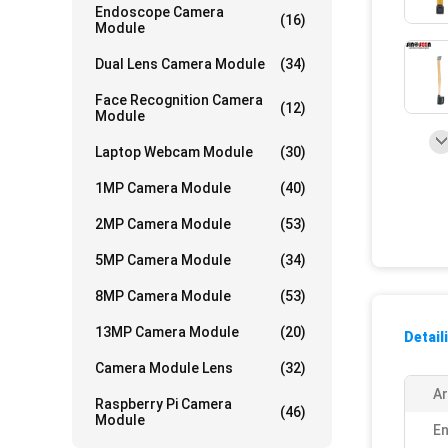
Endoscope Camera
(16)
Module
Dual Lens Camera Module
(34)
Face Recognition Camera
(12)
Module
Laptop Webcam Module
(30)
1MP Camera Module
(40)
2MP Camera Module
(53)
5MP Camera Module
(34)
8MP Camera Module
(53)
13MP Camera Module
(20)
Detail
Camera Module Lens
(32)
Ar
Raspberry Pi Camera
(46)
Module
En