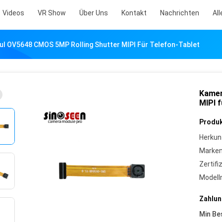
Videos
VR Show
Über Uns
Kontakt
Nachrichten
All
 OV5648 CMOS 5MP Rolling Shutter MIPI Für Telefon-Tablet
Kamer
MIPI f
Produk
Herkun
Marke
Zertifi
Model
Zahlun
Min Be