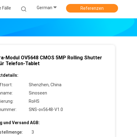
German
e Fälle
Referenzen
a-Modul OV5648 CMOS 5MP Rolling Shutter
ür Telefon-Tablet
tdetails:
ftsort:
Shenzhen, China
nname:
Sinoseen
zierung:
RoHS
lnummer:
SNS-ov5648-V1.0
g und Versand AGB:
stellmenge:
3