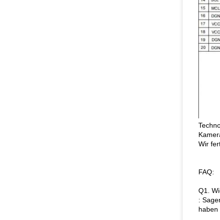
Techno
Kamera
Wir fe
FAQ:
Q1. Wi
: Sage
haben 