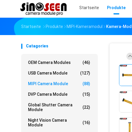
Startseite
Produkte
Startseite
Produkte
MIPI-Kameramodul
Kamera-Modul
Catagories
OEM Camera Modules
(46)
USB Camera Module
(127)
MIPI Camera Module
(88)
DVP Camera Module
(15)
Global Shutter Camera
(22)
Module
Night Vision Camera
(16)
Module