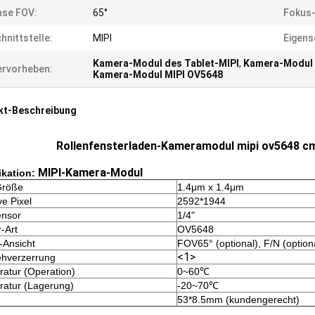
nse FOV:
65°
Fokus-
hnittstelle:
MIPI
Eigens
Kamera-Modul des Tablet-MIPI
,
Kamera-Modul 
rvorheben:
Kamera-Modul MIPI OV5648
kt-Beschreibung
Rollenfensterladen-Kameramodul mipi ov5648 cm
MIPI-Kamera-Modul
ikation:
Größe
1.4μm x 1.4μm
ve Pixel
2592*1944
ensor
1/4"
-Art
OV5648
-Ansicht
FOV65° (optional), F/N (option
<1>
ehverzerrung
atur (Operation)
0~60℃
atur (Lagerung)
-20~70℃
53*8.5mm (kundengerecht)