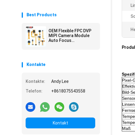
Li
Best Products
Sc
He
OEM Flexible FPC DVP
MIPI Camera Module
Auto Focus
Customization
Produ
Kontakte
Spezif
Pixel-
Kontakte:
Andy Lee
Effekti
Telefon:
+8618075543558
Bild-S
Sensor
Linsen
Ferns
Temper
Temper
Kontakt
Maß