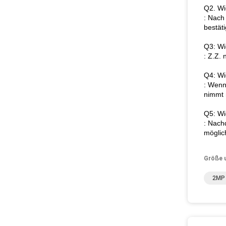
Q2. Wi
: Nach
bestäti
Q3: Wi
: Z.Z.
Q4: Wi
: Wenn
nimmt 
Q5: Wi
: Nach
möglic
Größe 
2MP 