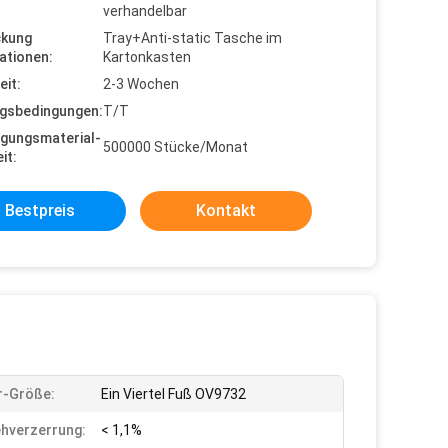
verhandelbar
ckung
Tray+Anti-static Tasche im
ationen:
Kartonkasten
eit:
2-3 Wochen
gsbedingungen:
T/T
gungsmaterial-
500000 Stücke/Monat
it:
Bestpreis
Kontakt
r-Größe:
Ein Viertel Fuß OV9732
hverzerrung:
< 1,1%