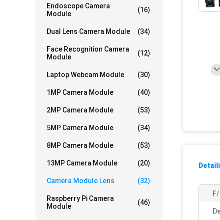
Endoscope Camera
(16)
Module
Dual Lens Camera Module
(34)
Face Recognition Camera
(12)
Module
Laptop Webcam Module
(30)
1MP Camera Module
(40)
2MP Camera Module
(53)
5MP Camera Module
(34)
8MP Camera Module
(53)
13MP Camera Module
(20)
Detail
Camera Module Lens
(32)
F
Raspberry Pi Camera
(46)
Module
De