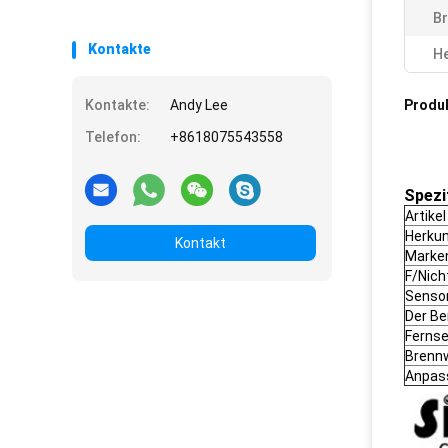
Br
Kontakte
He
Kontakte:
Andy Lee
Produ
Telefon:
+8618075543558
Spezi
Artikel
Herkun
Kontakt
Marke
F/Nich
Senso
Der Be
Ferns
Brenn
Anpas