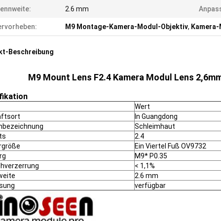
ennweite:
2.6 mm
Anpas
rvorheben:
M9 Montage-Kamera-Modul-Objektiv
,
Kamera-M
kt-Beschreibung
M9 Mount Lens F2.4 Kamera Modul Lens 2,6mm
fikation
Wert
ftsort
In Guangdong
nbezeichnung
Schleimhaut
ts
2.4
rgröße
Ein Viertel Fuß OV9732
rg
M9* P0.35
ehverzerrung
< 1,1%
weite
2.6 mm
sung
verfügbar