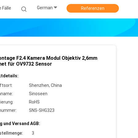
German
e Fälle
Referenzen
ntage F2.4 Kamera Modul Objektiv 2,6mm
net für OV9732 Sensor
tdetails:
ftsort:
Shenzhen, China
nname:
Sinoseen
zierung:
RoHS
lnummer:
SNS-SHG323
g und Versand AGB:
stellmenge:
3