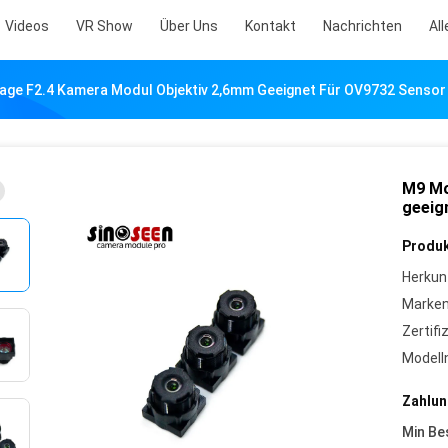
Videos
VR Show
Über Uns
Kontakt
Nachrichten
All
ge F2.4 Kamera Modul Objektiv 2,6mm Geeignet Für OV9732 Sensor
M9 Mo
geeig
Produk
Herkun
Marke
Zertifi
Model
Zahlun
Min Be