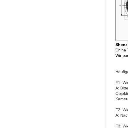
Shenz
China 
Wir pa
Häufig
F1: Wi
A: Bit
Objekt
Kamera
F2: Wi
A: Nac
F3: Wi