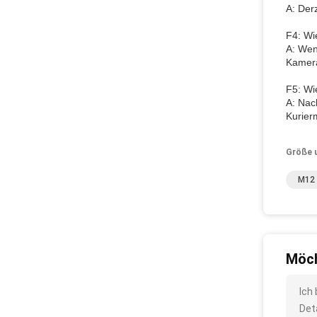
A: Der
F4: Wi
A: Wen
Kamera
F5: Wie
A: Nac
Kurier
Größe 
M12 
Möch
Ich
Det