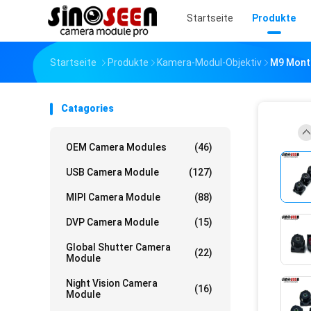
Startseite
Produkte
Startseite
Produkte
Kamera-Modul-Objektiv
M9 Monta
Catagories
OEM Camera Modules
(46)
USB Camera Module
(127)
MIPI Camera Module
(88)
DVP Camera Module
(15)
Global Shutter Camera
(22)
Module
Night Vision Camera
(16)
Module