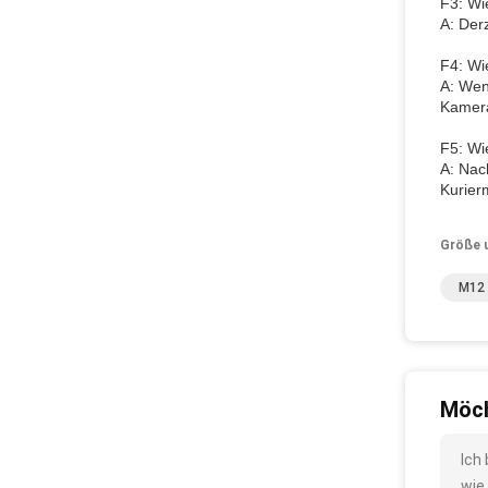
F3: Wi
A: Der
F4: Wi
A: Wen
Kamera
F5: Wie
A: Nac
Kurier
Größe 
M12 
Möch
Ich
wie