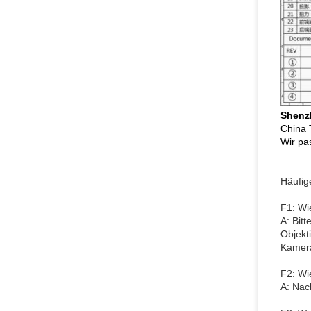
Shenz
China 
Wir pa
Häufig
F1: Wi
A: Bit
Objekt
Kamera
F2: Wi
A: Nac