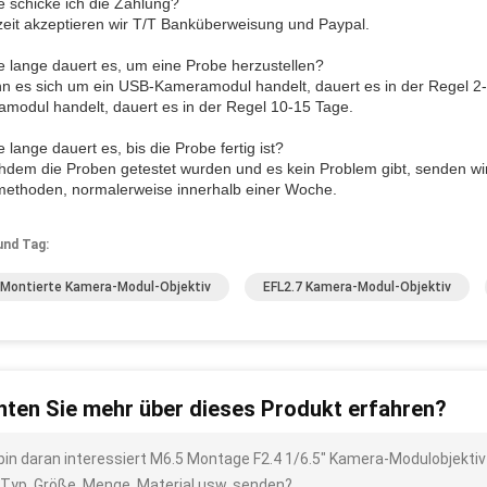
e schicke ich die Zahlung?
zeit akzeptieren wir T/T Banküberweisung und Paypal.
e lange dauert es, um eine Probe herzustellen?
n es sich um ein USB-Kameramodul handelt, dauert es in der Regel 2
modul handelt, dauert es in der Regel 10-15 Tage.
 lange dauert es, bis die Probe fertig ist?
hdem die Proben getestet wurden und es kein Problem gibt, senden w
methoden, normalerweise innerhalb einer Woche.
und Tag:
Montierte Kamera-Modul-Objektiv
EFL2.7 Kamera-Modul-Objektiv
ten Sie mehr über dieses Produkt erfahren?
 bin daran interessiert M6.5 Montage F2.4 1/6.5" Kamera-Modulobjektiv
 Typ, Größe, Menge, Material usw. senden?