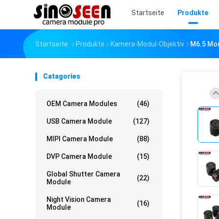
Startseite
Produkte
Startseite
Produkte
Kamera-Modul-Objektiv
M6.5 Mon
Catagories
OEM Camera Modules
(46)
USB Camera Module
(127)
MIPI Camera Module
(88)
DVP Camera Module
(15)
Global Shutter Camera
(22)
Module
Night Vision Camera
(16)
Module