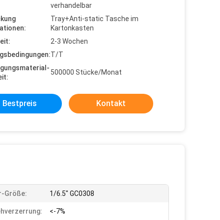
verhandelbar
ckung
Tray+Anti-static Tasche im
ationen:
Kartonkasten
eit:
2-3 Wochen
gsbedingungen:
T/T
gungsmaterial-
500000 Stücke/Monat
it:
Bestpreis
Kontakt
r-Größe:
1/6.5" GC0308
hverzerrung:
<-7%