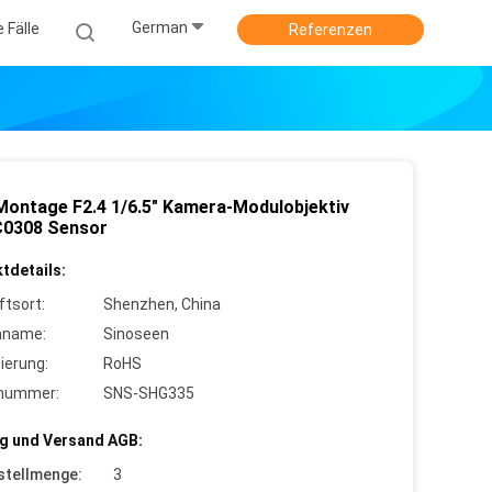
German
e Fälle
Referenzen
Montage F2.4 1/6.5" Kamera-Modulobjektiv
C0308 Sensor
tdetails:
ftsort:
Shenzhen, China
nname:
Sinoseen
zierung:
RoHS
lnummer:
SNS-SHG335
g und Versand AGB:
stellmenge:
3