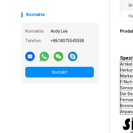
Br
Kontakte
He
Kontakte:
Andy Lee
Produ
Telefon:
+8618075543558
Spezi
Artikel
Herkun
Kontakt
Marke
F/Nich
Senso
Der Be
Ferns
Brenn
Anpas