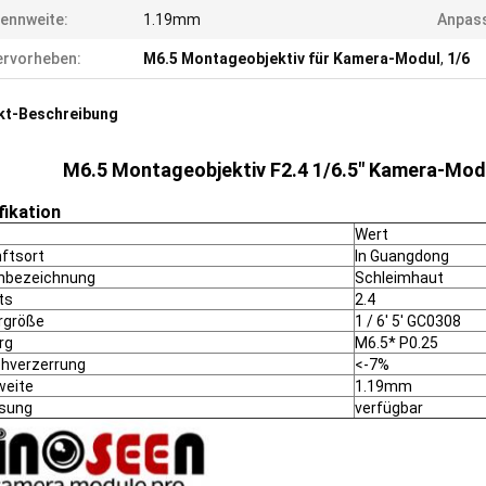
ennweite:
1.19mm
Anpas
rvorheben:
M6.5 Montageobjektiv für Kamera-Modul
,
1/6
kt-Beschreibung
M6.5 Montageobjektiv F2.4 1/6.5" Kamera-Mod
fikation
Wert
ftsort
In Guangdong
nbezeichnung
Schleimhaut
ts
2.4
rgröße
1 / 6' 5' GC0308
rg
M6.5* P0.25
ehverzerrung
<-7%
weite
1.19mm
sung
verfügbar