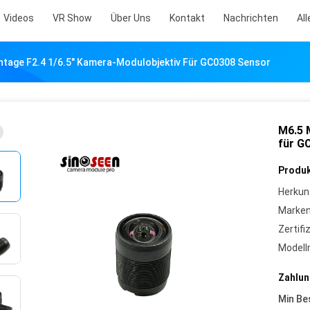
Videos
VR Show
Über Uns
Kontakt
Nachrichten
All
tage F2.4 1/6.5" Kamera-Modulobjektiv Für GC0308 Sensor
M6.5 
für G
Produk
Herkun
Marke
Zertifi
Model
Zahlun
Min Be