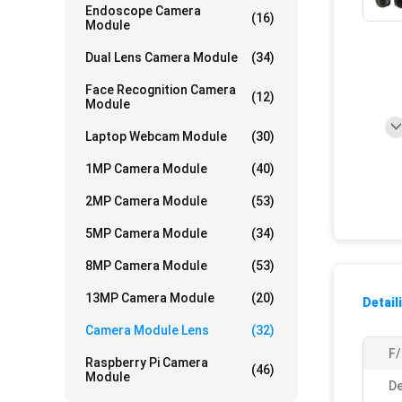
Endoscope Camera
(16)
Module
Dual Lens Camera Module
(34)
Face Recognition Camera
(12)
Module
Laptop Webcam Module
(30)
1MP Camera Module
(40)
2MP Camera Module
(53)
5MP Camera Module
(34)
8MP Camera Module
(53)
13MP Camera Module
(20)
Detail
Camera Module Lens
(32)
F
Raspberry Pi Camera
(46)
Module
De