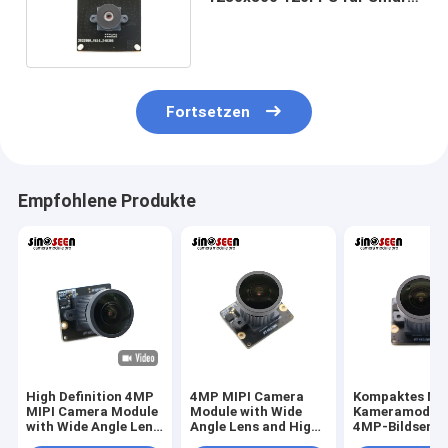
Transportation
Fortsetzen
Empfohlene Produkte
High Definition 4MP
4MP MIPI Camera
Kompaktes MIP
MIPI Camera Module
Module with Wide
Kameramodul 
with Wide Angle Lens
Angle Lens and High
4MP-Bildsenso
for Industrial Vision
Resolution Sensor
Weitwinkelobje