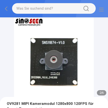
2
/
6
OV9281 MIPI Kameramodul 1280x800 120FPS für