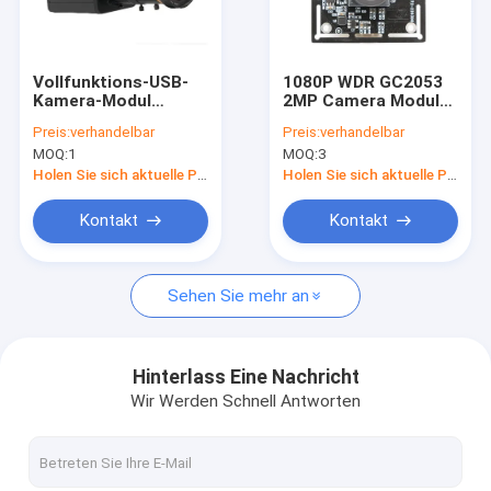
VR Show
Über uns
Vollfunktions-USB-
1080P WDR GC2053
Kamera-Modul
2MP Camera Module
Fabrik Tour
geringer Energie
30fps mit
Preis:
verhandelbar
Preis:
verhandelbar
OV2735 30FPS
elektronischem
MOQ:
1
MOQ:
3
MJPEG für Schlag-
rollendem
Qualitätskontrolle
Nocken
Fensterladen
Holen Sie sich aktuelle Preis
Holen Sie sich aktuelle Preis
Kontakt
Kontakt
Kontakt
Nachrichten
Sehen Sie mehr an
Alle Fälle
Referenzen
Hinterlass Eine Nachricht
Wir Werden Schnell Antworten
Soem-Kamera-Module