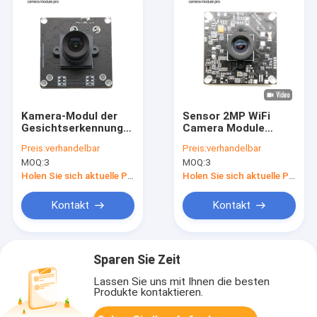
Kamera-Modul der
Sensor 2MP WiFi
Gesichtserkennungs-
Camera Module
2MP IMX307 1080P
Fixfocus-1080P
Preis:
verhandelbar
Preis:
verhandelbar
mit USB3.0
30fps GC2053
MOQ:
3
MOQ:
3
Holen Sie sich aktuelle Preis
Holen Sie sich aktuelle Preis
Kontakt
Kontakt
Sparen Sie Zeit
Lassen Sie uns mit Ihnen die besten
Produkte kontaktieren.