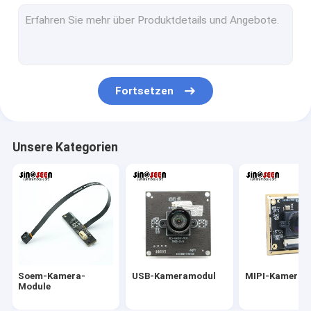
USB-Kameramodul
MIPI-Kameramodul
DVP-Kameramodul
Fortsetzen
Globales Fensterladen-Kamera-Modul
Nachtsicht-Kamera-Modul
Unsere Kategorien
Endoscopekameramodul
Doppellinsen-Kamera-Modul
Gesichtserkennungs-Kamera-Modul
Laptopwebcammodul
Soem-Kamera-
USB-Kameramodul
MIPI-Kameram
1MP Camera Module
Module