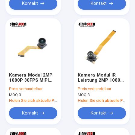
Kontakt
Kontakt
Kamera-Modul 2MP
Kamera-Modul IR-
1080P 30FPS MIPI
Leistung 2MP 1080P
mit JX-F355P Sensor
90FPS AR0234 CMOS
Preis:
verhandelbar
Preis:
verhandelbar
Vertrags-MIPI
MOQ:
3
MOQ:
3
Holen Sie sich aktuelle Preis
Holen Sie sich aktuelle Preis
Kontakt
Kontakt