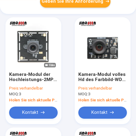
Geben Sie Ihre Anforderung
Kamera-Modul der
Kamera-Modul volles
Hochleistungs-2MP
Hd des Farbbild-WDR
USB mit breiten
IMX291 2MP USB für
Preis:
verhandelbar
Preis:
verhandelbar
Dynamikwerten
industrielle Prüfung
MOQ:
3
MOQ:
3
Holen Sie sich aktuelle Preis
Holen Sie sich aktuelle Preis
Kontakt
Kontakt