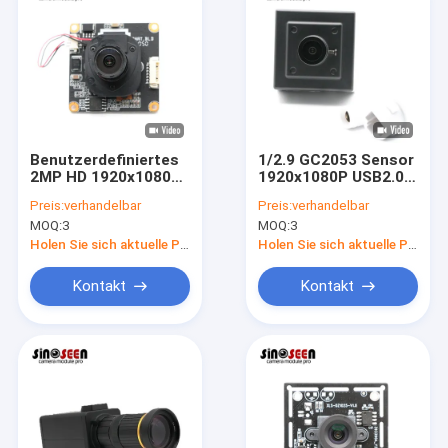
Benutzerdefiniertes
1/2.9 GC2053 Sensor
2MP HD 1920x1080P
1920x1080P USB2.0
USB-Kameramodul
2MP Camera Module
Preis:
verhandelbar
Preis:
verhandelbar
mit GC2053-Sensor
MOQ:
3
MOQ:
3
Holen Sie sich aktuelle Preis
Holen Sie sich aktuelle Preis
Kontakt
Kontakt
Startseite
Produkte
Videos