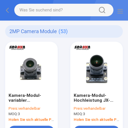
2MP Camera Module
(53)
Kamera-Modul-
Kamera-Modul-
variabler
Hochleistung JX-
Geschwindigkeits-
F37P Sensor-2MP
Preis:
verhandelbar
Preis:
verhandelbar
Fensterladen IMX323
1080P 30FPS MIPI
MOQ:
3
MOQ:
3
2MP CMOS Vertrags-
MIPI
Holen Sie sich aktuelle Preis
Holen Sie sich aktuelle Preis