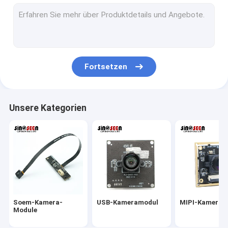
USB-Kameramodul
MIPI-Kameramodul
DVP-Kameramodul
Fortsetzen
Globales Fensterladen-Kamera-Modul
Nachtsicht-Kamera-Modul
Unsere Kategorien
Endoscopekameramodul
Doppellinsen-Kamera-Modul
Gesichtserkennungs-Kamera-Modul
Laptopwebcammodul
Soem-Kamera-
USB-Kameramodul
MIPI-Kameram
1MP Camera Module
Module