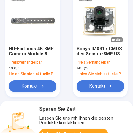
HD-Fixfocus 4K 8MP
Sonys IMX317 CMOS
Camera Module 8
des Sensor-8MP USB
LED für Dokumenten-
Fixfocus Kamera-
Preis:
verhandelbar
Preis:
verhandelbar
Scanner
Modul-4K
MOQ:
3
MOQ:
3
Holen Sie sich aktuelle Preis
Holen Sie sich aktuelle Preis
Kontakt
Kontakt
Sparen Sie Zeit
Lassen Sie uns mit Ihnen die besten
Produkte kontaktieren.