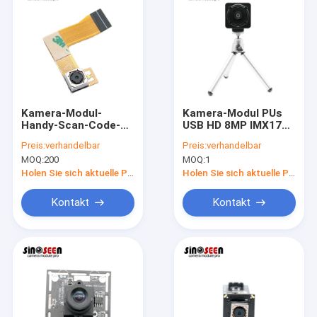
Kamera-Modul-
Kamera-Modul PUs
Handy-Scan-Code-
USB HD 8MP IMX179
Scannen 8mp 4k
IR Himbeerfür Video-
Preis:
verhandelbar
Preis:
verhandelbar
1080p Mipi
Conferencing
MOQ:
200
MOQ:
1
Holen Sie sich aktuelle Preis
Holen Sie sich aktuelle Preis
Kontakt
Kontakt
Startseite
Produkte
Videos