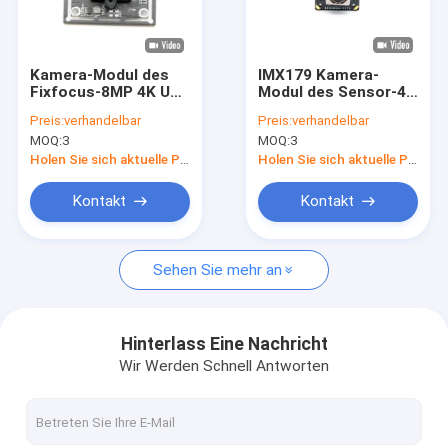
VR Show
Über uns
Kamera-Modul des
IMX179 Kamera-
Fixfocus-8MP 4K USB
Modul des Sensor-4K
Fabrik Tour
2,0 mit Sensor Sonys
Selbstdes fokus-8MP
Preis:
verhandelbar
Preis:
verhandelbar
IMX415 COMS
USB 3,0
MOQ:
3
MOQ:
3
Qualitätskontrolle
Holen Sie sich aktuelle Preis
Holen Sie sich aktuelle Preis
Kontakt
Kontakt
Kontakt
Nachrichten
Sehen Sie mehr an
Alle Fälle
Referenzen
Hinterlass Eine Nachricht
Wir Werden Schnell Antworten
Soem-Kamera-Module