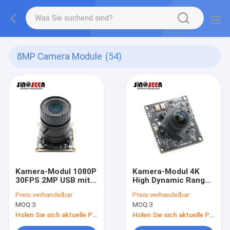
8MP Camera Module
(54)
Kamera-Modul 1080P
Kamera-Modul 4K
30FPS 2MP USB mit
High Dynamic Range
Sensor SONYS
HDR 8MP Wide Angle
Preis:
verhandelbar
Preis:
verhandelbar
IMX291 COMS
Lens USB mit Sensor
MOQ:
3
MOQ:
3
SONYS IMX415
Holen Sie sich aktuelle Preis
Holen Sie sich aktuelle Preis