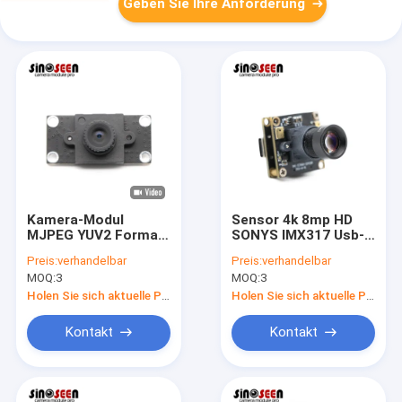
Geben Sie Ihre Anforderung
Kamera-Modul
Sensor 4k 8mp HD
MJPEG YUV2 Format-
SONYS IMX317 Usb-
8MP USB mit Sensor
Kamera-Modul 30fps
Preis:
verhandelbar
Preis:
verhandelbar
IMX415
für Sport-Kamera
MOQ:
3
MOQ:
3
Holen Sie sich aktuelle Preis
Holen Sie sich aktuelle Preis
Kontakt
Kontakt