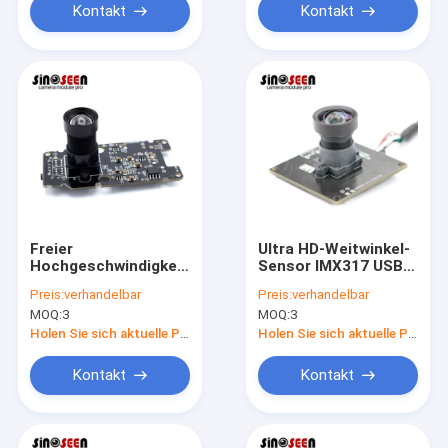
Kontakt
Kontakt
Freier
Ultra HD-Weitwinkel-
Hochgeschwindigkeitsscanner
Sensor IMX317 USB-
IMX179 USB2.0 8MP
Kamera-Modul 8MP
Preis:
verhandelbar
Preis:
verhandelbar
Camera Module
4K
MOQ:
3
MOQ:
3
Driver
Holen Sie sich aktuelle Preis
Holen Sie sich aktuelle Preis
Kontakt
Kontakt