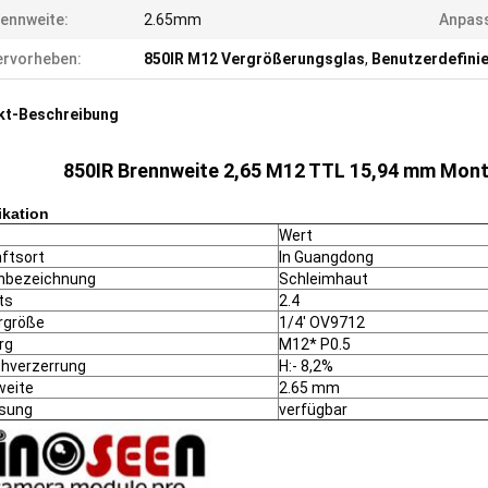
ennweite:
2.65mm
Anpas
rvorheben:
850IR M12 Vergrößerungsglas
,
Benutzerdefini
kt-Beschreibung
850IR Brennweite 2,65 M12 TTL 15,94 mm Mont
ikation
Wert
ftsort
In Guangdong
nbezeichnung
Schleimhaut
ts
2.4
rgröße
1/4' OV9712
rg
M12* P0.5
ehverzerrung
H:- 8,2%
weite
2.65 mm
sung
verfügbar