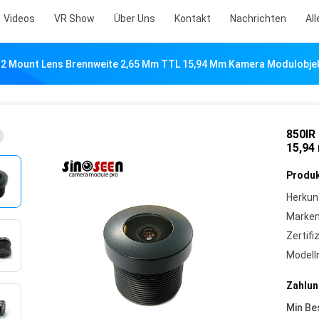
Videos
VR Show
Über Uns
Kontakt
Nachrichten
All
2 Mount Lens Brennweite 2,65 Mm TTL 15,94 Mm Kamera Modulobjek
850IR
15,94
Produk
Herkun
Marke
Zertifi
Model
Zahlun
Min Be