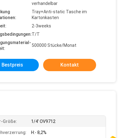
verhandelbar
ckung
Tray+Anti-static Tasche im
ationen:
Kartonkasten
eit:
2-3weeks
gsbedingungen:
T/T
gungsmaterial-
500000 Stücke/Monat
it:
Bestpreis
Kontakt
r-Größe:
1/4' OV9712
hverzerrung:
H:- 8,2%