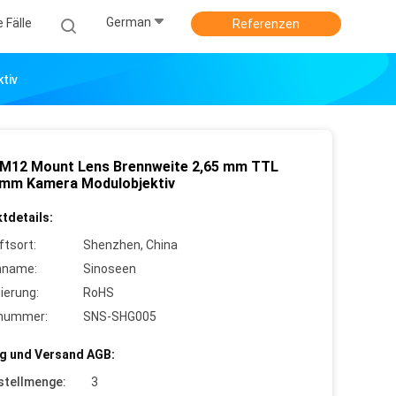
German
e Fälle
Referenzen
tiv
 M12 Mount Lens Brennweite 2,65 mm TTL
 mm Kamera Modulobjektiv
tdetails:
ftsort:
Shenzhen, China
nname:
Sinoseen
zierung:
RoHS
lnummer:
SNS-SHG005
g und Versand AGB:
stellmenge:
3