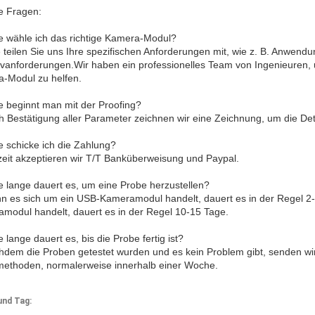
e Fragen:
e wähle ich das richtige Kamera-Modul?
te teilen Sie uns Ihre spezifischen Anforderungen mit, wie z. B. Anwen
ivanforderungen.Wir haben ein professionelles Team von Ingenieuren,
-Modul zu helfen.
e beginnt man mit der Proofing?
h Bestätigung aller Parameter zeichnen wir eine Zeichnung, um die Deta
e schicke ich die Zahlung?
zeit akzeptieren wir T/T Banküberweisung und Paypal.
e lange dauert es, um eine Probe herzustellen?
n es sich um ein USB-Kameramodul handelt, dauert es in der Regel 2
modul handelt, dauert es in der Regel 10-15 Tage.
 lange dauert es, bis die Probe fertig ist?
hdem die Proben getestet wurden und es kein Problem gibt, senden w
methoden, normalerweise innerhalb einer Woche.
und Tag: