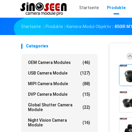
Startseite
Produkte
Startseite
Produkte
Kamera-Modul-Objektiv
850IR M1
Catagories
OEM Camera Modules
(46)
USB Camera Module
(127)
MIPI Camera Module
(88)
DVP Camera Module
(15)
Global Shutter Camera
(22)
Module
Night Vision Camera
(16)
Module