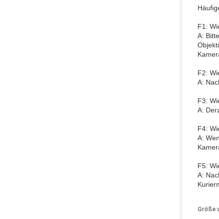
Häufig
F1: Wi
A: Bit
Objekt
Kamera
F2: Wi
A: Nac
F3: Wi
A: Der
F4: Wi
A: Wen
Kamera
F5: Wie
A: Nac
Kurier
Größe 