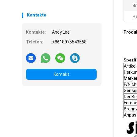
Br
Kontakte
He
Kontakte:
Andy Lee
Produ
Telefon:
+8618075543558
Spezif
Artikel
Herkun
Kontakt
Marke
F/Nich
Senso
Der Be
Ferns
Brenn
Anpas