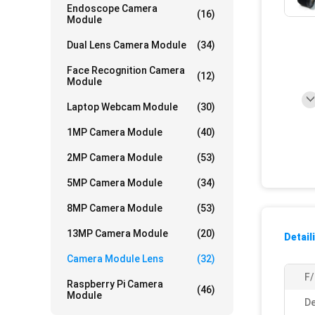
Endoscope Camera
(16)
Module
Dual Lens Camera Module
(34)
Face Recognition Camera
(12)
Module
Laptop Webcam Module
(30)
1MP Camera Module
(40)
2MP Camera Module
(53)
5MP Camera Module
(34)
8MP Camera Module
(53)
13MP Camera Module
(20)
Detail
Camera Module Lens
(32)
F
Raspberry Pi Camera
(46)
Module
De